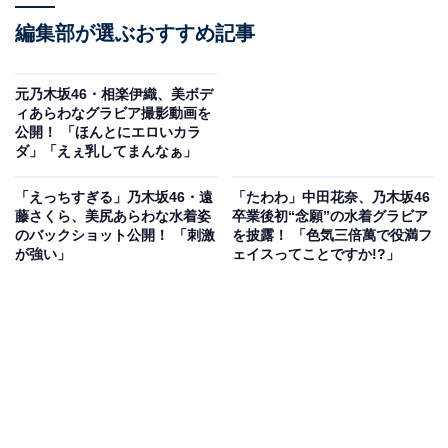
編集部が選ぶおすすめ記事
元乃木坂46・相楽伊織、美ボデ
ィあらわなグラビア撮影動画を
公開！ 「ほんとにエロいカラ
ダ」「えぇ乳してまんなぁ」
「えっちすぎる」乃木坂46・遠
「たわわ」中田花奈、乃木坂46
藤さくら、美尻あらわな水着姿
卒業後初“念願”の水着グラビア
のバックショット公開！ 「刺激
を披露！ 「色気三倍萬で役満フ
が強い」
ェイスってことですか!?」