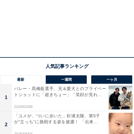
最新
一週間
一ヶ月
バレー・髙橋藍選手、兄＆愛犬とのプライベー
トショットに「超きちょー」「笑顔が見れ...
1
2026/03/08
「ユメが、ついに歩いた」杉浦太陽、第5子
が“立っち”に挑戦する姿を披露！ 「出来...
2