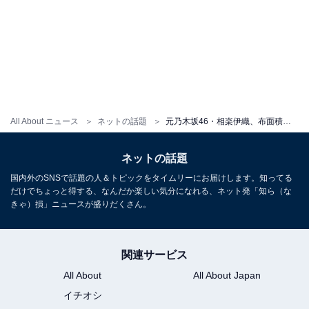
All About ニュース
ネットの話題
元乃木坂46・相楽伊織、布面積少なめドレスでの際どすぎるショット披露！ 「めちゃ素敵」「色っぽい」
ネットの話題
国内外のSNSで話題の人＆トピックをタイムリーにお届けします。知ってる
だけでちょっと得する、なんだか楽しい気分になれる、ネット発「知ら（な
きゃ）損」ニュースが盛りだくさん。
関連サービス
All About
All About Japan
イチオシ