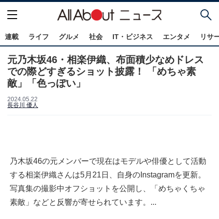
連載
ライフ
グルメ
社会
IT・ビジネス
エンタメ
リサ
元乃木坂46・相楽伊織、布面積少なめドレス
での際どすぎるショット披露！ 「めちゃ素
敵」「色っぽい」
2024.05.22
長谷川 優人
乃木坂46の元メンバーで現在はモデルや俳優として活動
する相楽伊織さんは5月21日、自身のInstagramを更新。
写真集の撮影中オフショットを公開し、「めちゃくちゃ
素敵」などと反響が寄せられています。...