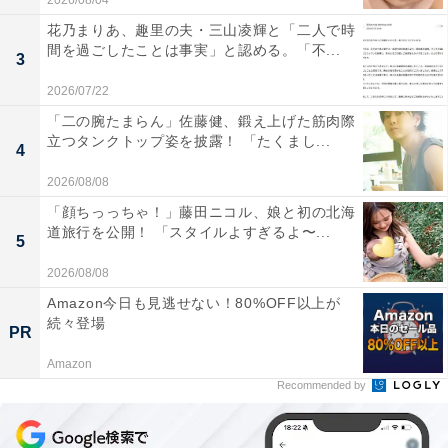
2026/08/04
花乃まりあ、趣里の夫・三山凌輝と「二人で時
間を過ごしたことは事実」と認める。「不...
3
2026/07/22
「二の腕たまらん」佐藤健、鍛え上げた筋肉際
立つタンクトップ姿を披露！ 「たくまし...
4
2026/08/08
「顔ちっっちゃ！」藤田ニコル、娘と初の北海
道旅行を公開！ 「スタイルよすぎるよ〜...
5
2026/08/08
Amazon今日も見逃せない！80%OFF以上が
続々登場
PR
Amazon
Recommended by