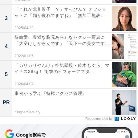
2023/03/03
「これが北川景子！？」すっぴん？ オフショ
ットに「顔が疲れてますね」「無加工無表...
3
2025/04/22
篠崎愛、豊満な胸元あらわなセクシー写真に
「大変けしからんです」「天下一の美女です...
4
2022/01/05
「ガリガリやんけ」空気階段・鈴木もぐら、マ
イナス38kg！ 衝撃のビフォーアフタ...
5
2026/04/07
事例から学ぶ『特権アクセス管理』
PR
KeeperSecurity
Recommended by