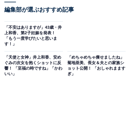
編集部が選ぶおすすめ記事
「不安はありますが」43歳・井
上和香、第2子妊娠を発表！
「もう一度学びたいと思いま
す！」
「天使と女神」井上和香、安め
「めちゃめちゃ痩せましたね」
ぐみの次女を抱くショットに反
菊地亜美、長女＆夫との家族シ
響！ 「至福の時ですね」「かわ
ョット公開！ 「おしゃれまます
いい」
ぎ」