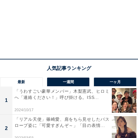
最新
一週間
一ヶ月
「うわすごい豪華メンバー」木梨憲武、ヒロミ
へ「連絡ください！」呼び掛ける。ISS...
1
2024/10/17
「リアル天使」篠崎愛、肩をちら見せしたバス
ローブ姿に「可愛すぎんぞ～」「目の表情...
2