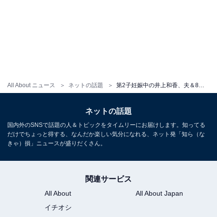
All About ニュース
ネットの話題
第2子妊娠中の井上和香、夫＆8歳長女との仲良し家族ショット！ 「お腹の赤ちゃんもぐるぐる動いてました」
ネットの話題
国内外のSNSで話題の人＆トピックをタイムリーにお届けします。知ってる
だけでちょっと得する、なんだか楽しい気分になれる、ネット発「知ら（な
きゃ）損」ニュースが盛りだくさん。
関連サービス
All About
All About Japan
イチオシ