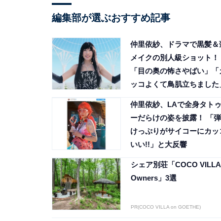
編集部が選ぶおすすめ記事
仲里依紗、ドラマで黒髪＆
メイクの別人級ショット！
「目の奥の怖さやばい」「
ッコよくて鳥肌立ちました
仲里依紗、LAで全身タト
ーだらけの姿を披露！ 「弾
けっぷりがサイコーにカッ
いい!!」と大反響
シェア別荘「COCO VILLA
Owners」3選
PR(COCO VILLA on GOETHE)