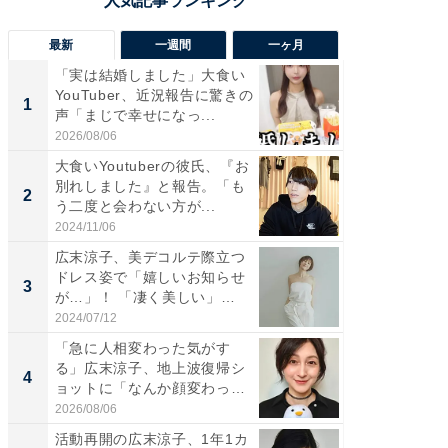
最新
一週間
一ヶ月
「実は結婚しました」大食い
「さす
YouTuber、近況報告に驚きの
は」高
1
1
声「まじで幸せになっ...
災地を
「カ...
2026/08/06
2026/08/0
大食いYoutuberの彼氏、『お
「女の
別れしました』と報告。「も
介、バ
2
2
う二度と会わない方が...
らのプレ
愛...
2024/11/06
2026/08/0
広末涼子、美デコルテ際立つ
「脚が
ドレス姿で「嬉しいお知らせ
横川尚
3
3
が…」！ 「凄く美しい」
ムキな姿
「透...
刃...
2024/07/12
2026/08/0
「急に人相変わった気がす
「2人と
る」広末涼子、地上波復帰シ
團十郎
4
4
ョットに「なんか顔変わっ
「後ろ
た」の...
「...
2026/08/06
2026/08/0
活動再開の広末涼子、1年1カ
「脳がバ