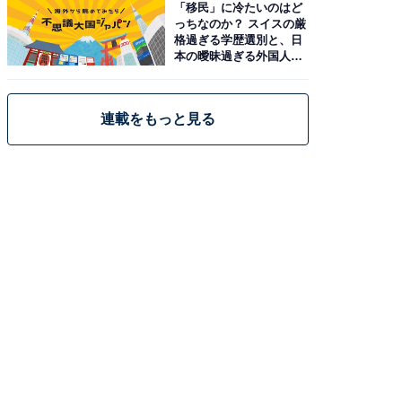
「移民」に冷たいのはど
っちなのか？ スイスの厳
格過ぎる学歴選別と、日
本の曖昧過ぎる外国人政
策
連載をもっと見る