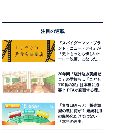
注目の連載
『スパイダーマン：ブラ
ンド・ニュー・デイ』が
「史上もっとも優しいヒ
ーロー映画」になった理
由。予習したい作品は？
20年間「駆け込み実績ゼ
ロ」の学校も…「こども
110番の家」は本当に必
要？ PTAが直面する理想
と現実
「青春18きっぷ」販売激
減の裏に何が？ 連続利用
の厳格化だけではない
「本当の理由」