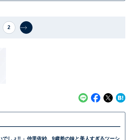
2
でしょ!! 」仲里依紗、9歳差の妹と美人すぎるツーシ