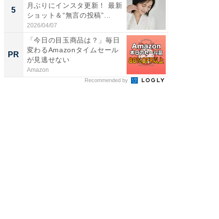
月ぶりにインスタ更新！ 最新
装姿が話
5
5
ショット＆“無言の投稿”...
のお父さ
2026/04/07
2026/08/0
「今日の目玉商品は？」毎日
全国の
変わるAmazonタイムセール
付きの
PR
PR
が見逃せない
Amazon
COCO VIL
Recommended by