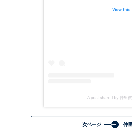
View this
A post shared by 仲里依
次ページ
仲