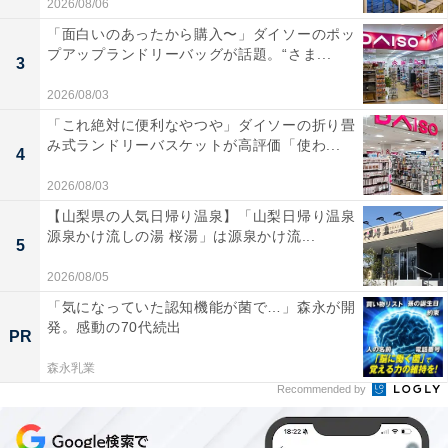
2026/08/06
「面白いのあったから購入〜」ダイソーのポッ
プアップランドリーバッグが話題。“さま...
3
2026/08/03
「これ絶対に便利なやつや」ダイソーの折り畳
み式ランドリーバスケットが高評価「使わ...
4
2026/08/03
【山梨県の人気日帰り温泉】「山梨日帰り温泉
源泉かけ流しの湯 桜湯」は源泉かけ流...
5
2026/08/05
「気になっていた認知機能が菌で…」森永が開
発。感動の70代続出
PR
森永乳業
Recommended by