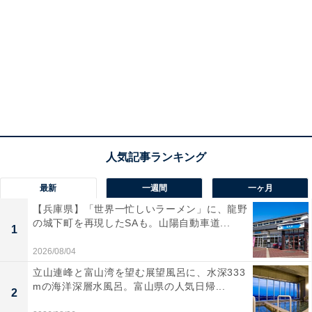
最新
一週間
一ヶ月
【兵庫県】「世界一忙しいラーメン」に、龍野
の城下町を再現したSAも。山陽自動車道...
1
2026/08/04
立山連峰と富山湾を望む展望風呂に、水深333
mの海洋深層水風呂。富山県の人気日帰...
2