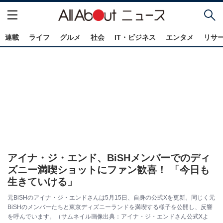
連載
ライフ
グルメ
社会
IT・ビジネス
エンタメ
リサ
アイナ・ジ・エンド、BiSHメンバーでのディ
ズニー満喫ショットにファン歓喜！ 「今日も
生きていける」
元BiSHのアイナ・ジ・エンドさんは5月15日、自身の公式Xを更新。同じく元
BiSHのメンバーたちと東京ディズニーランドを満喫する様子を公開し、反響
を呼んでいます。（サムネイル画像出典：アイナ・ジ・エンドさん公式Xよ