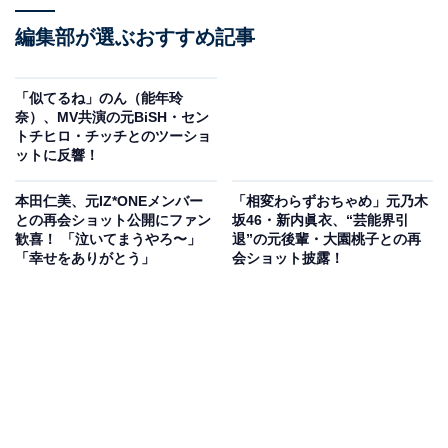
編集部が選ぶおすすめ記事
「似てるね」のん（能年玲
奈）、MV共演の元BiSH・セン
トチヒロ・チッチとのツーショ
ットに反響！
本田仁美、元IZ*ONEメンバー
「相変わらずおちゃめ」元乃木
との再会ショット公開にファン
坂46・新内眞衣、“芸能界引
歓喜！ 「泣いてまうやろ〜」
退”の元後輩・大園桃子との再
「幸せをありがとう」
会ショット披露！