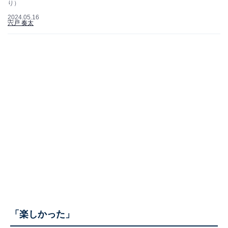
り）
2024.05.16
宍戸 奏太
「楽しかった」