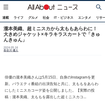
連載
ライフ
グルメ
社会
IT・ビジネス
エンタメ
リサ
瀧本美織、超ミニスカから太ももあらわに！
大きめジャケット×キラキラスカートで「きゅ
んきゅん」
2024.05.16
長谷川 優人
俳優の瀧本美織さんは5月15日、自身のInstagramを更
新。バラエティ番組の出演告知と共に、太ももをあらわ
にしたミニスカコーデ姿を公開しました。【実際の投
稿：瀧本美織、太ももを露出した超ミニスカコ...