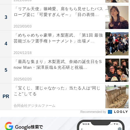
2022/09/09
「リアル天使」篠崎愛、肩をちら見せしたバス
ローブ姿に「可愛すぎんぞ～」「目の表情...
3
2023/03/03
「めちゃめちゃ豪華」木梨憲武、「第1回 最強
芸能ゴルフ選手権トーナメント」出場メ...
4
2024/12/18
「最高な集まり」木梨憲武、奈緒の誕生日をS
now Man・深澤辰哉＆光石研と祝福...
5
2025/02/20
「宝くじ、運じゃなかった」当たる人は“同じ
こと”してる
PR
合同会社デジタルファーム
Recommended by