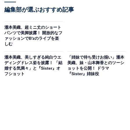
編集部が選ぶおすすめ記事
瀧本美織、超ミニ丈のショート
パンツで美脚披露！ 開放的なフ
ァッションでB'zのライブを楽
しむ
瀧本美織、美しすぎる純白ウエ
「姉妹で待ち受けお揃い」瀧本
ディングドレス姿を披露！ 「結
美織、妹・山本舞香とのツーシ
婚する気満々」と『Sister』オ
ョットを公開！ ドラマ
フショット
『Sister』姉妹役