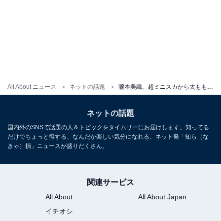
All About ニュース
ネットの話題
瀧本美織、超ミニスカから太ももあらわに！ 大きめジャケット×キラキラスカートで「きゅんきゅん」
ネットの話題
国内外のSNSで話題の人＆トピックをタイムリーにお届けします。知ってる
だけでちょっと得する、なんだか楽しい気分になれる、ネット発「知ら（な
きゃ）損」ニュースが盛りだくさん。
関連サービス
All About
All About Japan
イチオシ