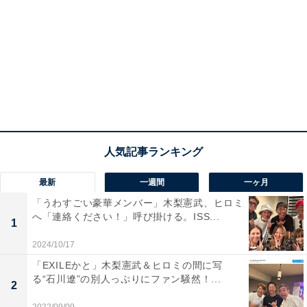
最新
一週間
一ヶ月
「うわすごい豪華メンバー」木梨憲武、ヒロミ
へ「連絡ください！」呼び掛ける。ISS...
1
2024/10/17
「EXILEかと」木梨憲武＆ヒロミの間に写
る“石川遼”の別人っぷりにファン騒然！...
2