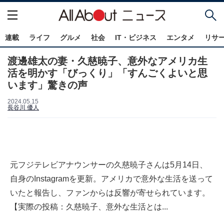
連載
ライフ
グルメ
社会
IT・ビジネス
エンタメ
リサ
渡邊雄太の妻・久慈暁子、意外なアメリカ生
活を明かす「びっくり」「すんごくよいと思
います」驚きの声
2024.05.15
長谷川 優人
元フジテレビアナウンサーの久慈暁子さんは5月14日、
自身のInstagramを更新。アメリカで意外な生活を送って
いたと報告し、ファンからは反響が寄せられています。
【実際の投稿：久慈暁子、意外な生活とは...