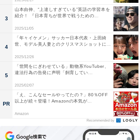
2025/02/17
山本由伸、“上達しすぎている”英語の学習本を
紹介！ 『日本育ちが世界で戦うための...
3
2025/11/05
「年々イケメン」サッカー日本代表・上田綺
世、モデル美人妻とのクリスマスショットに...
4
2025/12/26
「世間をにぎわせている」動物系YouTuber、
違法行為の告発に声明「飼育してい...
5
2025/02/07
「え、こんなセールやってたの？」80％OFF
以上が続々登場！Amazonの本気が...
PR
Amazon
Recommended by