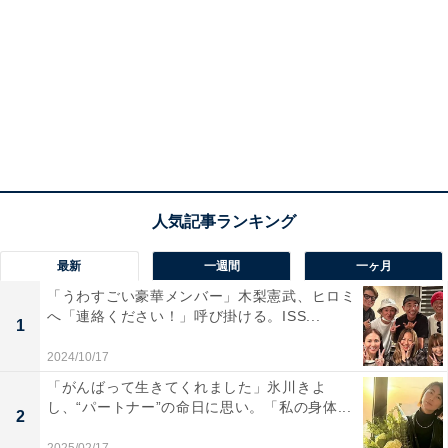
最新
一週間
一ヶ月
「うわすごい豪華メンバー」木梨憲武、ヒロミ
へ「連絡ください！」呼び掛ける。ISS...
1
2024/10/17
「がんばって生きてくれました」氷川きよ
し、“パートナー”の命日に思い。「私の身体...
2