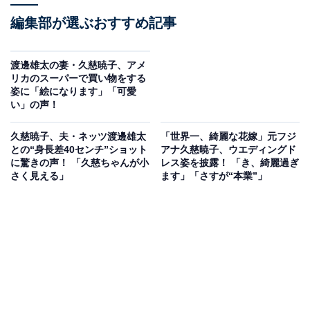
編集部が選ぶおすすめ記事
渡邊雄太の妻・久慈暁子、アメ
リカのスーパーで買い物をする
姿に「絵になります」「可愛
い」の声！
久慈暁子、夫・ネッツ渡邊雄太
「世界一、綺麗な花嫁」元フジ
との“身長差40センチ”ショット
アナ久慈暁子、ウエディングド
に驚きの声！ 「久慈ちゃんが小
レス姿を披露！ 「き、綺麗過ぎ
さく見える」
ます」「さすが“本業”」