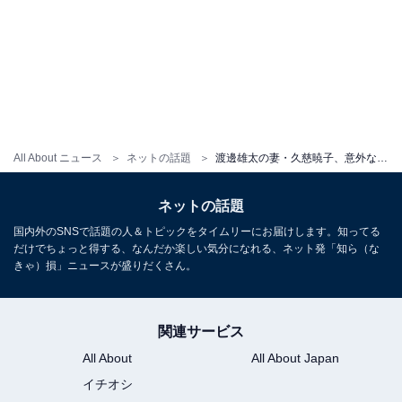
All About ニュース
ネットの話題
渡邊雄太の妻・久慈暁子、意外なアメリカ生活を明かす「びっくり」「すんごくよいと思います」驚きの声
ネットの話題
国内外のSNSで話題の人＆トピックをタイムリーにお届けします。知ってる
だけでちょっと得する、なんだか楽しい気分になれる、ネット発「知ら（な
きゃ）損」ニュースが盛りだくさん。
関連サービス
All About
All About Japan
イチオシ