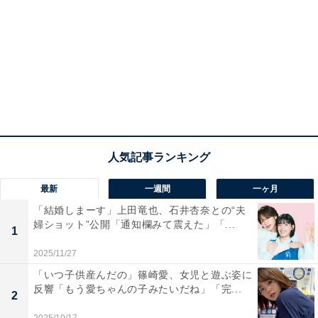
最新
一週間
一ヶ月
「結婚しまーす」上田竜也、石井杏奈との“夫
婦ショット”公開「通知欄みて震えた」「...
1
2025/11/27
「いつ子供産んだの」篠崎愛、女児と遊ぶ姿に
反響「もう愛ちゃんの子みたいだね」「完...
2