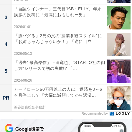
2025/10/17
「自認ウインナー」三代目JSB・ELLY、年末
挨拶の投稿に「最高におもしれー男」...
3
2026/01/01
「脳バグる」2児の父の“授業参観スタイル”に
「お姉ちゃんじゃないか！」「逆に目立...
4
2026/05/13
「過去1最高傑作」上田竜也、“STARTO社の倒
し方”シリーズで初の失敗!? 「...
5
2024/08/26
カードローン50万円以上の人は、返済を3～6
ヶ月停止して『大幅に減額してから返済...
PR
渋谷法務総合事務所
Recommended by