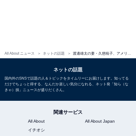
All About ニュース
ネットの話題
渡邊雄太の妻・久慈暁子、アメリカのスーパーで買い物をする姿に「絵になります」「可愛い」の声！
ネットの話題
国内外のSNSで話題の人＆トピックをタイムリーにお届けします。知ってる
だけでちょっと得する、なんだか楽しい気分になれる、ネット発「知ら（な
きゃ）損」ニュースが盛りだくさん。
関連サービス
All About
All About Japan
イチオシ