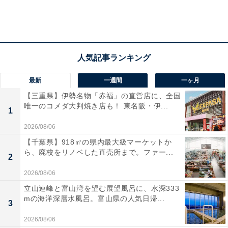
最新
一週間
一ヶ月
【三重県】伊勢名物「赤福」の直営店に、全国
唯一のコメダ大判焼き店も！ 東名阪・伊...
1
2026/08/06
【千葉県】918㎡の県内最大級マーケットか
ら、廃校をリノベした直売所まで。ファー...
2
2026/08/06
立山連峰と富山湾を望む展望風呂に、水深333
mの海洋深層水風呂。富山県の人気日帰...
3
2026/08/06