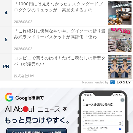
「1000円には見えなかった」スタンダードプ
ロダクツのリュックが「高見えする」の...
4
2026/08/03
「これ絶対に便利なやつや」ダイソーの折り畳
み式ランドリーバスケットが高評価「使わ...
5
2026/08/03
コンビニで買うのは損！たばこ税なしの新型タ
バコが爆売れ中
PR
株式会社HAL
Recommended by