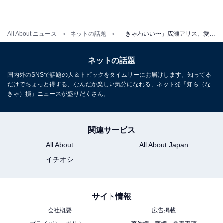
All About ニュース
ネットの話題
「きゃわいい〜」広瀬アリス、愛犬との仲良しツーショットにコメント殺到！ 「結構がっつりいってねw」
ネットの話題
国内外のSNSで話題の人＆トピックをタイムリーにお届けします。知ってる
だけでちょっと得する、なんだか楽しい気分になれる、ネット発「知ら（な
きゃ）損」ニュースが盛りだくさん。
関連サービス
All About
All About Japan
イチオシ
サイト情報
会社概要
広告掲載