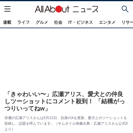
連載
ライフ
グルメ
社会
IT・ビジネス
エンタメ
リサ
「きゃわいい〜」広瀬アリス、愛犬との仲良
しツーショットにコメント殺到！ 「結構がっ
つりいってねw」
俳優の広瀬アリスさんは5月12日、自身のXを更新。愛犬とのツーショットを
投稿し、話題を呼んでいます。（サムネイル画像出典：広瀬アリスさん公式X
より）