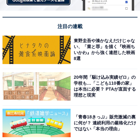
注目の連載
東野圭吾や湊かなえだけじゃな
い、「業と罪」を描く『映画ち
いかわ』から強く連想した映画
8選
20年間「駆け込み実績ゼロ」の
学校も…「こども110番の家」
は本当に必要？ PTAが直面する
理想と現実
「青春18きっぷ」販売激減の裏
に何が？ 連続利用の厳格化だけ
ではない「本当の理由」