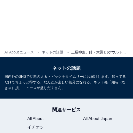
All About ニュース
ネットの話題
土屋神葉、姉・太鳳との“ウルトラマン”ツーショット公開！ 「土屋家は、やっぱりコレじゃないとね」
ネットの話題
国内外のSNSで話題の人＆トピックをタイムリーにお届けします。知ってる
だけでちょっと得する、なんだか楽しい気分になれる、ネット発「知ら（な
きゃ）損」ニュースが盛りだくさん。
関連サービス
All About
All About Japan
イチオシ