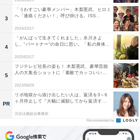
2026/03/25
「うわすごい豪華メンバー」木梨憲武、ヒロミ
へ「連絡ください！」呼び掛ける。ISS...
3
2024/10/17
「がんばって生きてくれました」氷川きよ
し、“パートナー”の命日に思い。「私の身体...
4
2025/02/17
フジテレビ社長の姿も！ 木梨憲武、豪華芸能
人の大集合ショットに「素敵でカッコいい...
5
2023/09/29
リボ地獄から抜け出したい人は、返済を3～6
ヶ月停止して『大幅に減額してから返済す...
PR
渋谷法務総合事務所
Recommended by