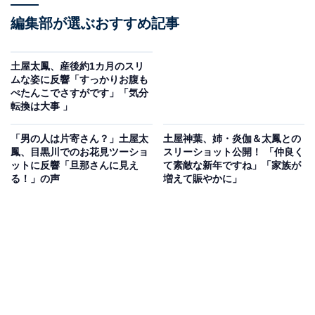
編集部が選ぶおすすめ記事
土屋太鳳、産後約1カ月のスリ
ムな姿に反響「すっかりお腹も
ぺたんこでさすがです」「気分
転換は大事 」
「男の人は片寄さん？」土屋太
土屋神葉、姉・炎伽＆太鳳との
鳳、目黒川でのお花見ツーショ
スリーショット公開！ 「仲良く
ットに反響「旦那さんに見え
て素敵な新年ですね」「家族が
る！」の声
増えて賑やかに」