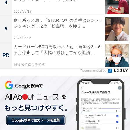
4
1位にランクインしたのは、川口春奈さんです。現在放
2025/07/13
送中の主演ドラマ『9ボーダー』（TBS系）で、アラサ
癒し系だと思う「STARTO社の若手タレント」
ー世代の葛藤を等身大で好演しています。
ランキング！ 2位「松島聡」を抑え...
5
2026/08/05
数多くのドラマや映画への出演のほか、2023年にはレコ
カードローン50万円以上の人は、返済を3～6
ード大賞の司会を務めるなどマルチに活躍。CM女王と
ヶ月停止して『大幅に減額してから返済...
PR
して、はま寿司やJCBカードなど大手企業を中心に幅広
い企業から起用されています。
渋谷法務総合事務所
Recommended by
この記事の筆者：くま なかこ プロフィール
編集プロダクション出身のフリーランスエディター。編
集・執筆・校閲・SNS運用担当として月間120本以上の
コンテンツ制作に携わっています。得意なジャンルはラ
イフスタイル・金融・育児・エンタメ関連。