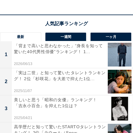
最新
一週間
一ヶ月
「背まで高いと思わなかった」“身長を知って
驚いた40代男性俳優”ランキング！ 1...
View this post on Instagram
1
2026/06/13
「実は二世」と知って驚いたタレントランキン
グ！ 2位「杉咲花」を大差で抑えた1位...
2
2025/11/07
美しいと思う「昭和の女優」ランキング！
「吉永小百合」を抑えた1位は？
3
2025/04/21
A post shared by 川口春奈 (@haruna_kawaguchi_official)
高学歴だと知って驚いたSTARTOタレントラン
キング！ 2位「ラウール（Snow...