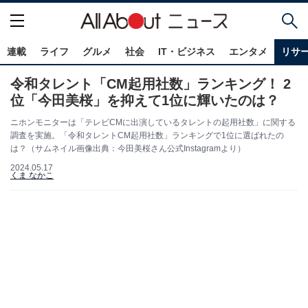
連載
ライフ
グルメ
社会
IT・ビジネス
エンタメ
リサ
令和タレント「CM起用社数」ランキング！ 2
位「今田美桜」を抑えて1位に輝いたのは？
ニホンモニターは「テレビCMに出演しているタレントの起用社数」に関する
調査を実施。「令和タレントCM起用社数」ランキングで1位に選ばれたの
は？（サムネイル画像出典：今田美桜さん公式Instagramより）
2024.05.17
くま なかこ