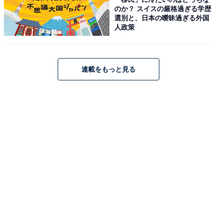
令和タレント「テレビドラマ出演本数」ランキ
のか？ スイスの厳格過ぎる学歴
ング！ 1位は274本出演の「山田裕貴」、では続
選別と、日本の曖昧過ぎる外国
く2位は？
人政策
連載をもっと見る
1
2
3
4