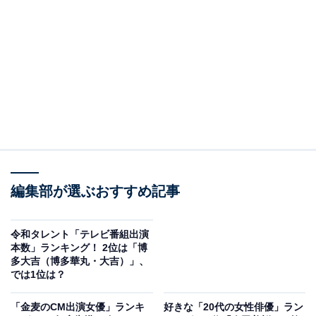
A post shared by 今田美桜 (@imada_mio)
2位にランクインしたのは、俳優の今田美桜さんです。
現在放送中のドラマ『花咲舞が黙ってない』（日本テレ
編集部が選ぶおすすめ記事
ビ系）で、主演を務めています。
CMではキリンビールやニチレイ、楽天モバイル、AOKI
令和タレント「テレビ番組出演
本数」ランキング！ 2位は「博
など、幅広い企業の顔を務め、持ち前の透明感やフレッ
多大吉（博多華丸・大吉）」、
シュさから高い好感度を維持しています。
では1位は？
「金麦のCM出演女優」ランキ
好きな「20代の女性俳優」ラン