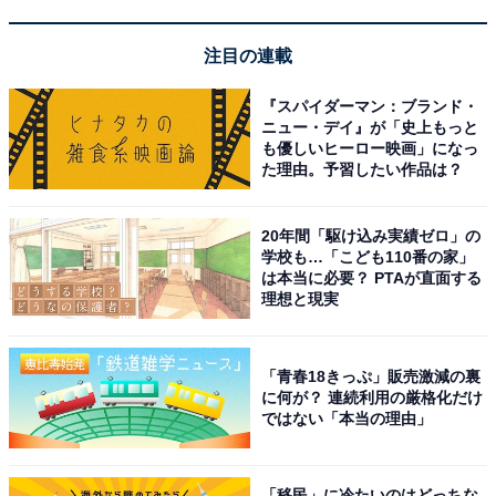
14位までの全ランキング結果を見
次ページ
る
注目の連載
『スパイダーマン：ブランド・
ニュー・デイ』が「史上もっと
も優しいヒーロー映画」になっ
た理由。予習したい作品は？
20年間「駆け込み実績ゼロ」の
学校も…「こども110番の家」
は本当に必要？ PTAが直面する
理想と現実
「青春18きっぷ」販売激減の裏
に何が？ 連続利用の厳格化だけ
ではない「本当の理由」
こちらもおすすめ
「移民」に冷たいのはどっちな