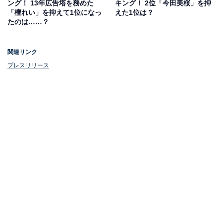
ング！ 13年広告塔を務めた
キング！ 2位「今田美桜」を抑
「檀れい」を抑えて1位になっ
えた1位は？
たのは……？
関連リンク
プレスリリース
1位：川口春奈／33社