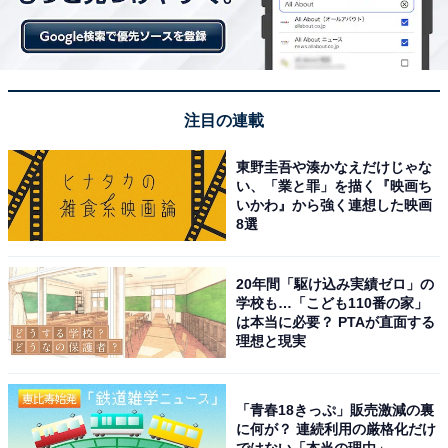
注目の連載
東野圭吾や湊かなえだけじゃな
い、「業と罪」を描く『映画ち
いかわ』から強く連想した映画
8選
20年間「駆け込み実績ゼロ」の
学校も…「こども110番の家」
は本当に必要？ PTAが直面する
理想と現実
「青春18きっぷ」販売激減の裏
に何が？ 連続利用の厳格化だけ