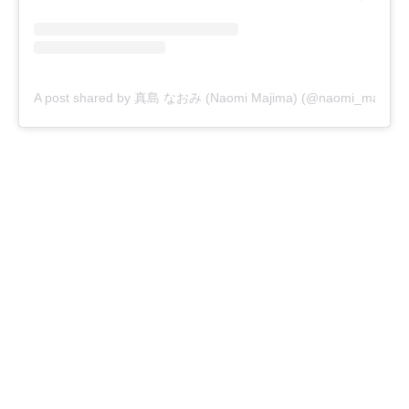
A post shared by 真島 なおみ (Naomi Majima) (@naomi_majima)