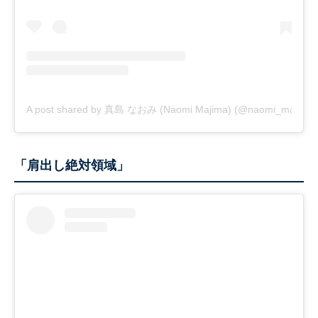
A post shared by 真島 なおみ (Naomi Majima) (@naomi_majima)
「肩出し絶対領域」