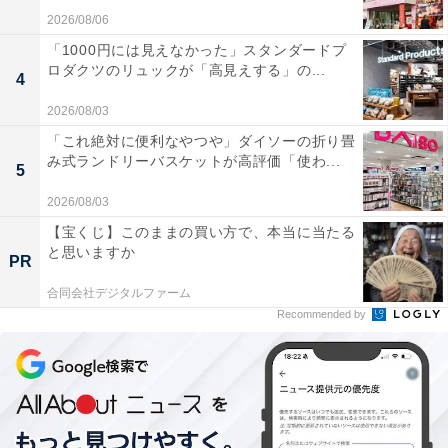
2026/08/06
「1000円には見えなかった」スタンダードプ
ロダクツのリュックが「高見えする」の...
4
2026/08/03
「これ絶対に便利なやつや」ダイソーの折り畳
み式ランドリーバスケットが高評価「使わ...
5
2026/08/03
【宝くじ】このままの買い方で、本当に当たる
と思いますか
PR
合同会社デジタルファーム
Recommended by