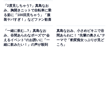
「2度見しちゃう?」真島なお
み、胸開きニットで自転車に乗
る姿に「100回見ちゃう」「服
装ヤバすぎ！」などファン歓喜
「一緒に飲む...?」真島なお
真島なおみ、小さめビキニで谷
み、谷間あらわなポーズで“会
間あらわに！ “先輩の奥さん”テ
えるイベント”のお誘いに「一
ーマで「豹変痴女っぷりが見ど
緒に飲みたい！」の声が殺到
ころ」