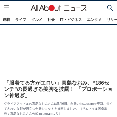
連載
ライフ
グルメ
社会
IT・ビジネス
エンタメ
リサ
「服着てる方がエロい」真島なおみ、“186セ
ンチ”の長過ぎる美脚を披露！ 「プロポーショ
ン神過ぎ」
グラビアアイドルの真島なおみさんは5月6日、自身のInstagramを更新。長く
てきれいな脚が際立つ全身ショットを披露しました。（サムネイル画像出
典：真島なおみさん公式Instagramより）