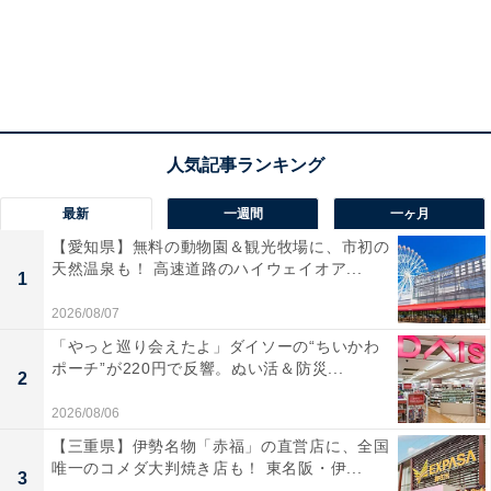
最新
一週間
一ヶ月
【愛知県】無料の動物園＆観光牧場に、市初の
天然温泉も！ 高速道路のハイウェイオア...
1
2026/08/07
「やっと巡り会えたよ」ダイソーの“ちいかわ
ポーチ”が220円で反響。ぬい活＆防災...
2
2026/08/06
【三重県】伊勢名物「赤福」の直営店に、全国
唯一のコメダ大判焼き店も！ 東名阪・伊...
3