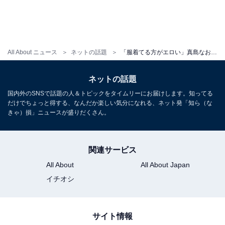
All About ニュース
ネットの話題
「服着てる方がエロい」真島なおみ、“186センチ”の長過ぎる美脚を披露！ 「プロポーション神過ぎ」
ネットの話題
国内外のSNSで話題の人＆トピックをタイムリーにお届けします。知ってる
だけでちょっと得する、なんだか楽しい気分になれる、ネット発「知ら（な
きゃ）損」ニュースが盛りだくさん。
関連サービス
All About
All About Japan
イチオシ
サイト情報