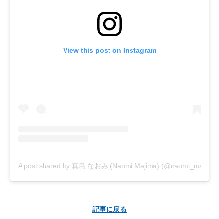
View this post on Instagram
A post shared by 真島 なおみ (Naomi Majima) (@naomi_majima)
記事に戻る