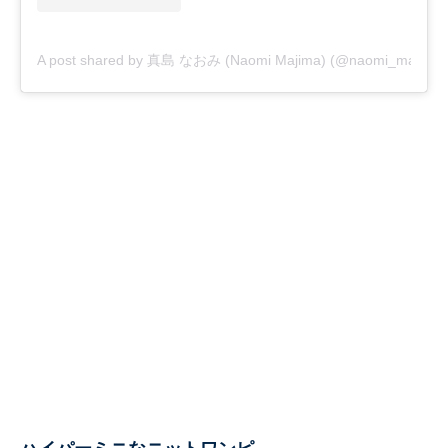
A post shared by 真島 なおみ (Naomi Majima) (@naomi_majima)