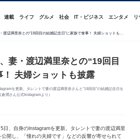
連載
ライフ
グルメ
社会
IT・ビジネス
エンタメ
リ
「こんな俺やけど」名倉潤、妻・渡辺満里奈との“19回目の結婚記念日”に家族で食事！ 夫婦ショットも披露
、妻・渡辺満里奈との“19回目
事！ 夫婦ショットも披露
agramを更新。タレントで妻の渡辺満里奈さんと“19回目”の結婚記念日を
さん公式Instagramより）
、自身のInstagramを更新。タレントで妻の渡辺満里
トを公開し、「憧れの夫婦です」などの反響が寄せられて