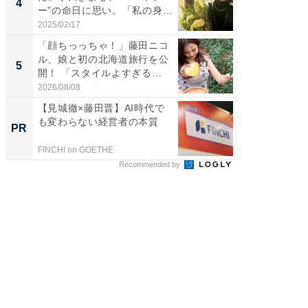
4
4
ー”の命日に思い。「私の身
のお父さ
体...
2025/02/17
2026/08/0
「顔ちっっちゃ！」藤田ニコ
「ちょ
ル、娘と初の北海道旅行を公
ってま
5
5
開！ 「スタイルよすぎる
熊本地
よ〜...
...
2026/08/08
2026/08/0
【見城徹×藤田晋】AI時代で
「今日
も変わらない経営者の本質
変わるA
PR
PR
が見逃
FINCHI on GOETHE
Amazon
Recommended by