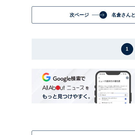
次ページ
名倉さん
1