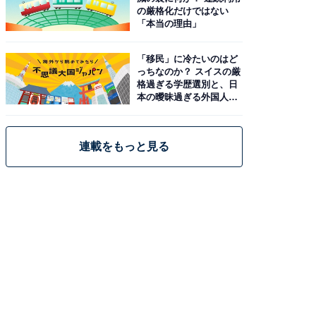
の厳格化だけではない
「本当の理由」
「移民」に冷たいのはど
っちなのか？ スイスの厳
格過ぎる学歴選別と、日
本の曖昧過ぎる外国人政
策
連載をもっと見る