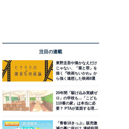
注目の連載
東野圭吾や湊かなえだけ
じゃない、「業と罪」を
描く『映画ちいかわ』か
ら強く連想した映画8選
20年間「駆け込み実績ゼ
ロ」の学校も…「こども
110番の家」は本当に必
要？ PTAが直面する理想
と現実
「青春18きっぷ」販売激
減の裏に何が？ 連続利用