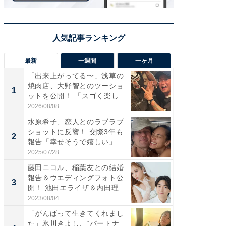
最新
一週間
一ヶ月
「出来上がってる〜」浅草の
「さす
焼肉店、大野智とのツーショ
は」高
1
1
ットを公開！ 「スゴく楽し
災地を
そ...
「カ...
2026/08/08
2026/08/0
水原希子、恋人とのラブラブ
「脚が
ショットに反響！ 交際3年も
横川尚
2
2
報告「幸せそうで嬉しい」
ムキな姿
「...
刃...
2025/07/28
2026/08/0
藤田ニコル、稲葉友との結婚
「え、
報告＆ウエディングフォト公
芸人、2
3
3
開！ 池田エライザ＆内田理
エットに
央...
2023/08/04
2026/08/0
「がんばって生きてくれまし
「脳がバ
た」氷川きよし、“パートナ
装姿が話