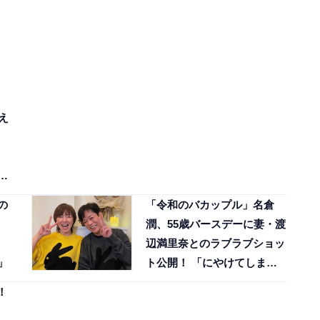
え
涙
の
「令和のバカップル」名倉
潤、55歳バースデーに妻・渡
辺満里奈とのラブラブショッ
」
ト公開！ 「にやけてしまい
ました」
！