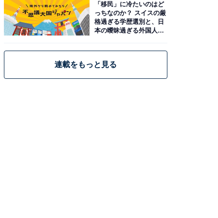
「移民」に冷たいのはど
っちなのか？ スイスの厳
格過ぎる学歴選別と、日
本の曖昧過ぎる外国人政
策
連載をもっと見る