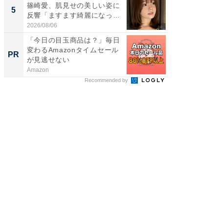
篠崎愛、肌見せの美しい姿に
装姿が話
5
5
反響「ますます綺麗になって
のお父さ
い...
2026/08/06
2026/08/0
「今日の目玉商品は？」毎日
手作業
変わるAmazonタイムセール
ップする
PR
PR
が見逃せない
Amazon
カイタヨ
Recommended by