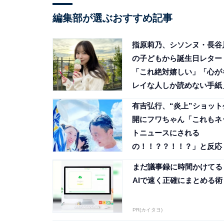
編集部が選ぶおすすめ記事
指原莉乃、シソンヌ・長谷
の子どもから誕生日レター
「これ絶対嬉しい」「心が
レイな人しか読めない手紙
有吉弘行、“炎上”ショット
開にフワちゃん「これもネ
トニュースにされる
の！！？？！！？」と反応
まだ議事録に時間かけてる
AIで速く正確にまとめる術
PR(カイタヨ)