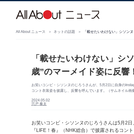
All About ニュース
ネットの話題
「載せたいわけない」シソンヌ・
「載せたいわけない」シソ
歳”のマーメイド姿に反響
お笑いコンビ・シソンヌのじろうさんが、5月2日に自身のInsta
コント衣装姿を披露し、反響を呼んでいます。（サムネイル画像出典
2024.05.02
宍戸 奏太
お笑いコンビ・シソンヌのじろうさんは5月2日、自
『LIFE！春』（NHK総合）で披露されるコン