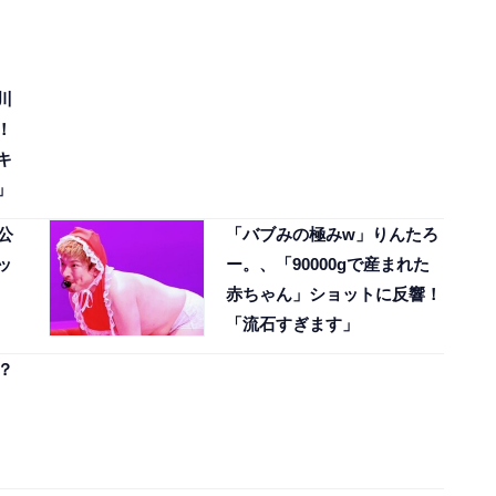
川
！
キ
」
公
「バブみの極みw」りんたろ
ッ
ー。、「90000gで産まれた
赤ちゃん」ショットに反響！
「流石すぎます」
？