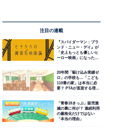
注目の連載
『スパイダーマン：ブラ
ンド・ニュー・デイ』が
「史上もっとも優しいヒ
ーロー映画」になった理
由。予習したい作品は？
20年間「駆け込み実績ゼ
ロ」の学校も…「こども
110番の家」は本当に必
要？ PTAが直面する理想
と現実
「青春18きっぷ」販売激
減の裏に何が？ 連続利用
の厳格化だけではない
「本当の理由」