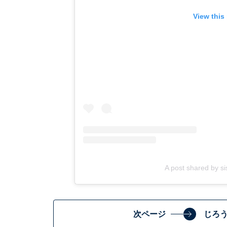
View this
A post shared by si
次ページ
じろ