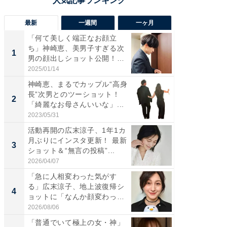
最新
一週間
一ヶ月
「何て美しく端正なお顔立
「さす
ち」神崎恵、美男子すぎる次
は」高
1
1
男の顔出しショット公開！
災地を
「め...
「カ...
2025/01/14
2026/08/0
神崎恵、まるでカップル“高身
「女の
長”次男とのツーショット！
介、バ
2
2
「綺麗なお母さんいいな」...
らのプレ
愛...
2023/05/31
2026/08/0
活動再開の広末涼子、1年1カ
「脚が
月ぶりにインスタ更新！ 最新
横川尚
3
3
ショット＆“無言の投稿”...
ムキな姿
刃...
2026/04/07
2026/08/0
「急に人相変わった気がす
「え、
る」広末涼子、地上波復帰シ
芸人、2
4
4
ョットに「なんか顔変わっ
エットに
た」の...
2026/08/06
2026/08/0
「普通でいて極上の女・神」
「脳がバ