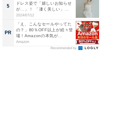
ドレス姿で「嬉しいお知らせ
装姿が話
5
5
が…」！ 「凄く美しい」
のお父さ
「透...
2024/07/12
2026/08/0
「え、こんなセールやってた
シェア別荘
の？」80％OFF以上が続々登
wners
PR
PR
場！Amazonの本気が...
Amazon
COCO VIL
Recommended by