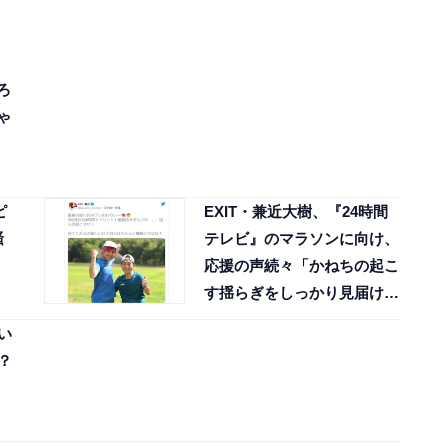
ろ
ゃ
ピ
EXIT・兼近大樹、『24時間
騒
テレビ』のマラソンに向け、
応援の声続々「かねちの起こ
す揺らぎをしっかり見届ける
ね！」
い
？