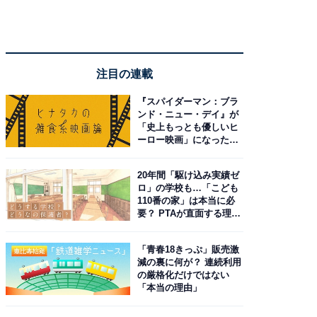
注目の連載
『スパイダーマン：ブラ
ンド・ニュー・デイ』が
「史上もっとも優しいヒ
ーロー映画」になった理
由。予習したい作品は？
20年間「駆け込み実績ゼ
ロ」の学校も…「こども
110番の家」は本当に必
要？ PTAが直面する理想
と現実
「青春18きっぷ」販売激
減の裏に何が？ 連続利用
の厳格化だけではない
「本当の理由」