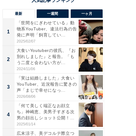
最新
一週間
一ヶ月
「世間をにぎわせている」動
「さす
物系YouTuber、違法行為の告
は」高
1
1
発に声明「飼育してい...
災地を
「カ...
2025/02/07
2026/08/0
大食いYoutuberの彼氏、『お
「女の
別れしました』と報告。「も
介、バ
2
2
う二度と会わない方が...
らのプレ
愛...
2024/11/06
2026/08/0
「実は結婚しました」大食い
「脚が
YouTuber、近況報告に驚きの
横川尚
3
3
声「まじで幸せになっ...
ムキな姿
刃...
2026/08/06
2026/08/0
「何て美しく端正なお顔立
「え、
ち」神崎恵、美男子すぎる次
芸人、2
4
4
男の顔出しショット公開！
エットに
「め...
2025/01/14
2026/08/0
広末涼子、美デコルテ際立つ
「脳がバ