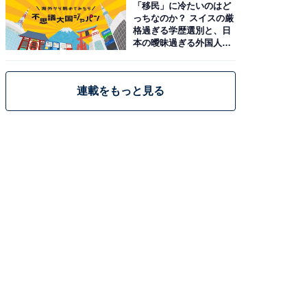
「移民」に冷たいのはど
っちなのか？ スイスの厳
格過ぎる学歴選別と、日
本の曖昧過ぎる外国人政
策
連載をもっと見る