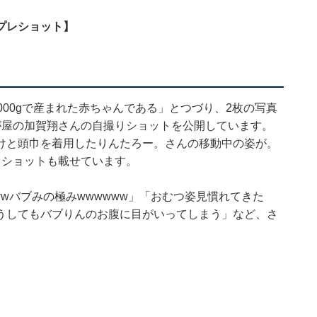
プレショット】
000gで産まれた赤ちゃんである」とつづり、2枚の写真
が屋の加賀翔さんの自撮りショットを公開しています。
けと頭巾を着用したりんたろー。さんの移動中の姿が。
るショットも載せています。
wバブみの極みwwwwww」「おむつ姿見慣れてきた
うしてもバブりんのお腹に目がいってしまう」など、さ