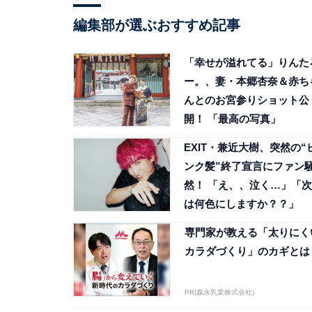
編集部が選ぶおすすめ記事
「幸せが溢れてる」りんた
ー。、妻・本郷杏奈＆赤ち
んとのお宮参りショット公
開！ 「最高の写真」
EXIT・兼近大樹、突然の“
ンク髪”終了宣言にファン
然！ 「え、、泣く…」「次
は何色にしますか？？」
専門家が教える「太りにく
カラダづくり」のカギとは
PR(森永乳業株式会社)