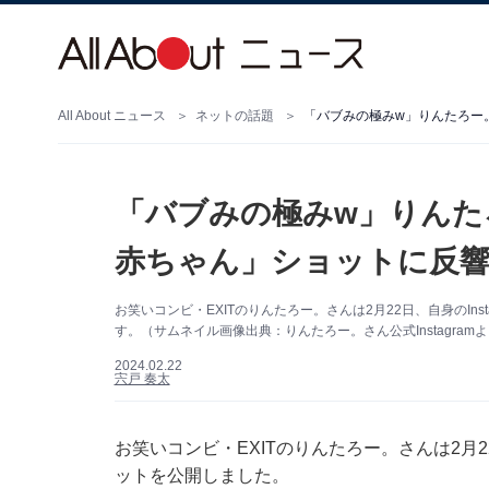
All About ニュース
ネットの話題
「バブみの極みw」りんたろー。
「バブみの極みw」りんたろ
赤ちゃん」ショットに反響
お笑いコンビ・EXITのりんたろー。さんは2月22日、自身のIn
す。（サムネイル画像出典：りんたろー。さん公式Instagram
2024.02.22
宍戸 奏太
お笑いコンビ・EXITのりんたろー。さんは2月22
ットを公開しました。