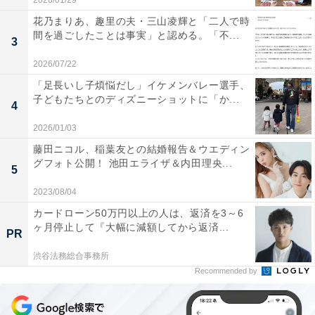
2026/01/29
花乃まりあ、趣里の夫・三山凌輝と「二人で時
間を過ごしたことは事実」と認める。「不...
3
2026/07/22
「足長いし子煩悩だし」イケメンバレー選手、
子どもたちとのディズニーショットに「か...
4
2026/01/03
藤田ニコル、稲葉友との結婚報告＆ウエディン
グフォト公開！ 池田エライザ＆内田理央...
5
2023/08/04
カードローン50万円以上の人は、返済を3～6
ヶ月停止して『大幅に減額してから返済...
PR
渋谷法務総合事務所
Recommended by