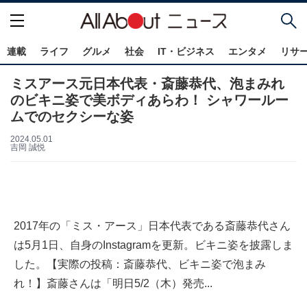
連載
ライフ
グルメ
社会
IT・ビジネス
エンタメ
リサ
ミスアース元日本代表・斎藤恭代、泡まみれ
のビキニ姿で美ボディあらわ！ シャワールー
ムでのセクシーな姿
2024.05.01
吉岡 誠悦
2017年の「ミス・アース」日本代表である斎藤恭代さん
は5月1日、自身のInstagramを更新。ビキニ姿を披露しま
した。【実際の投稿：斎藤恭代、ビキニ姿で泡まみ
れ！】斎藤さんは「明日5/2（木）発売...