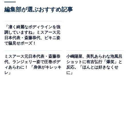
編集部が選ぶおすすめ記事
「凄く綺麗なボディラインを強
調していますね」ミスアース元
日本代表・斎藤恭代、ビキニ姿
で脇見せポーズ！
ミスアース元日本代表・斎藤恭
小嶋陽菜、美乳あらわな泡風呂
代、ランジェリー姿で圧巻ボデ
ショットに有吉弘行「爆笑」と
ィあらわに！ 「身体がキレッキ
反応。「ほんとは好きなくせ
レ」
に」