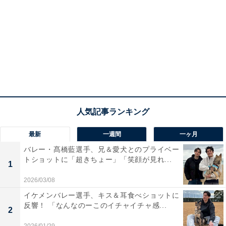
最新
一週間
一ヶ月
バレー・髙橋藍選手、兄＆愛犬とのプライベー
トショットに「超きちょー」「笑顔が見れ...
1
2026/03/08
イケメンバレー選手、キス＆耳食べショットに
反響！ 「なんなのーこのイチャイチャ感...
2