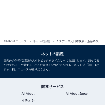
All About ニュース
ネットの話題
ミスアース元日本代表・斎藤恭代、泡まみれのビキニ姿で美ボディあらわ！ シャワールームでのセクシーな姿
ネットの話題
国内外のSNSで話題の人＆トピックをタイムリーにお届けします。知ってる
だけでちょっと得する、なんだか楽しい気分になれる、ネット発「知ら（な
きゃ）損」ニュースが盛りだくさん。
関連サービス
All About
All About Japan
イチオシ