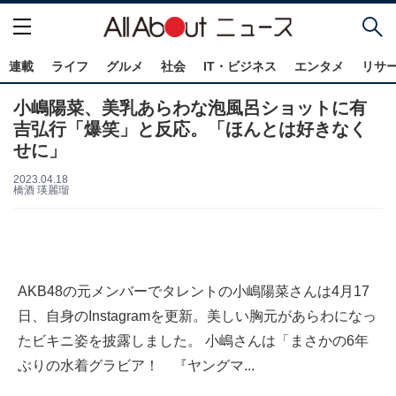
連載
ライフ
グルメ
社会
IT・ビジネス
エンタメ
リサ
小嶋陽菜、美乳あらわな泡風呂ショットに有
吉弘行「爆笑」と反応。「ほんとは好きなく
せに」
2023.04.18
橋酒 瑛麗瑠
AKB48の元メンバーでタレントの小嶋陽菜さんは4月17
日、自身のInstagramを更新。美しい胸元があらわになっ
たビキニ姿を披露しました。 小嶋さんは「まさかの6年
ぶりの水着グラビア！ 『ヤングマ...