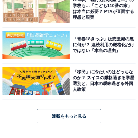
学校も…「こども110番の家」
は本当に必要？ PTAが直面する
理想と現実
「青春18きっぷ」販売激減の裏
に何が？ 連続利用の厳格化だけ
ではない「本当の理由」
「移民」に冷たいのはどっちな
のか？ スイスの厳格過ぎる学歴
選別と、日本の曖昧過ぎる外国
人政策
連載をもっと見る