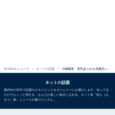
All About ニュース
ネットの話題
小嶋陽菜、美乳あらわな泡風呂ショットに有吉弘行「爆笑」と反応。「ほんとは好きなくせに」
ネットの話題
国内外のSNSで話題の人＆トピックをタイムリーにお届けします。知ってる
だけでちょっと得する、なんだか楽しい気分になれる、ネット発「知ら（な
きゃ）損」ニュースが盛りだくさん。