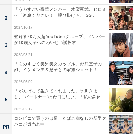
2026/03/25
「うわすごい豪華メンバー」木梨憲武、ヒロミ
へ「連絡ください！」呼び掛ける。ISS...
2
2024/10/17
登録者70万人超YouTuberグループ、メンバー
が10歳女子へのわいせつ誘拐容...
3
2025/03/21
「ものすごく美男美女カップル」野沢直子の
娘、イケメン夫＆息子との家族ショット！ ...
4
2025/06/02
「がんばって生きてくれました」氷川きよ
し、“パートナー”の命日に思い。「私の身体...
5
2025/02/17
コンビニで買うのは損！たばこ税なしの新型タ
バコが爆売れ中
PR