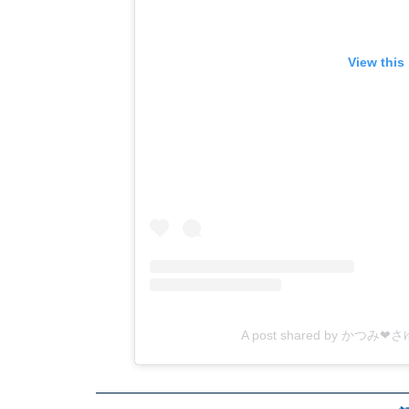
View this
A post shared by かつみ❤さ