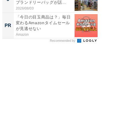
プランドリーバッグが話
層水風
題。“さま...
帰...
2026/08/03
2026/08/0
「今日の目玉商品は？」毎日
GOETH
変わるAmazonタイムセール
を組み
PR
PR
が見逃せない
Amazon
FINCHI o
Recommended by