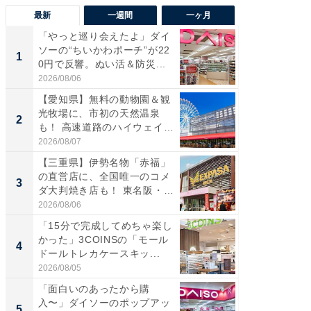
最新
一週間
一ヶ月
「やっと巡り会えたよ」ダイ
【兵庫
ソーの“ちいかわポーチ”が22
ーメン
1
1
0円で反響。ぬい活＆防災...
再現した
道...
2026/08/06
2026/08/0
【愛知県】無料の動物園＆観
【三重
光牧場に、市初の天然温泉
の直営
2
2
も！ 高速道路のハイウェイオ
ダ大判焼
ア...
伊...
2026/08/07
2026/08/0
【三重県】伊勢名物「赤福」
【千葉県
の直営店に、全国唯一のコメ
級マー
3
3
ダ大判焼き店も！ 東名阪・
ノベし
伊...
ー...
2026/08/06
2026/08/0
「15分で完成してめちゃ楽し
ステラ
かった」3COINSの「モール
詰め放題
4
4
ドールトレカケースキッ...
00円で「
2026/08/05
2026/08/0
「面白いのあったから購
立山連
入〜」ダイソーのポップアッ
風呂に、
5
5