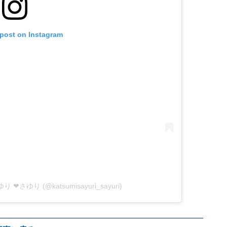
 post on Instagram
ゆり ❤さゆり (@katsumisayuri_sayuri)