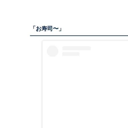
「お寿司〜」