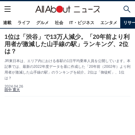
連載
ライフ
グルメ
社会
IT・ビジネス
エンタメ
リサ
1位は「渋谷」で13万人減少。「20年前より利
用者が激減した山手線の駅」ランキング、2位
は？
JR東日本は、エリア内における各駅の1日平均乗車人員を公開しています。本
記事では、最新の2022年度データを基に作成した「20年前（2002年）より利
用者が激減した山手線の駅」のランキングを紹介。2位は「御徒町」、1位
は？
2024.04.26
田中 寛大