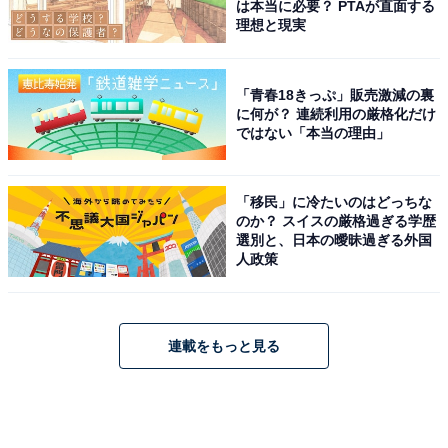
は本当に必要？ PTAが直面する
理想と現実
「青春18きっぷ」販売激減の裏
に何が？ 連続利用の厳格化だけ
ではない「本当の理由」
「移民」に冷たいのはどっちな
のか？ スイスの厳格過ぎる学歴
選別と、日本の曖昧過ぎる外国
人政策
連載をもっと見る