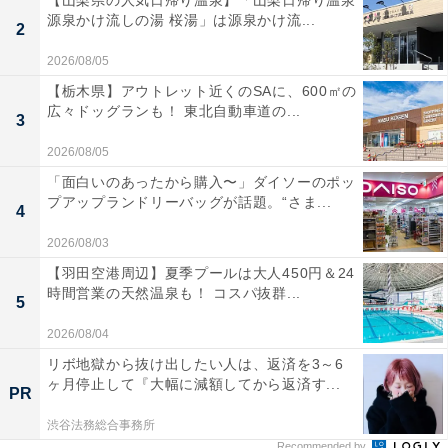
【山梨県の人気日帰り温泉】「山梨日帰り温泉
源泉かけ流しの湯 桜湯」は源泉かけ流...
2
2026/08/05
【栃木県】アウトレット近くのSAに、600㎡の
広々ドッグランも！ 東北自動車道の...
3
2026/08/05
「面白いのあったから購入〜」ダイソーのポッ
プアップランドリーバッグが話題。“さま...
4
2026/08/03
【羽田空港周辺】夏季プールは大人450円＆24
時間営業の天然温泉も！ コスパ抜群...
5
2026/08/04
リボ地獄から抜け出したい人は、返済を3～6
ヶ月停止して『大幅に減額してから返済す...
PR
渋谷法務総合事務所
Recommended by