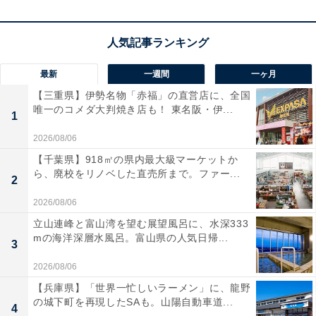
最新
一週間
一ヶ月
【三重県】伊勢名物「赤福」の直営店に、全国
唯一のコメダ大判焼き店も！ 東名阪・伊...
1
2026/08/06
【千葉県】918㎡の県内最大級マーケットか
ら、廃校をリノベした直売所まで。ファー...
2
2026/08/06
立山連峰と富山湾を望む展望風呂に、水深333
mの海洋深層水風呂。富山県の人気日帰...
3
2026/08/06
【兵庫県】「世界一忙しいラーメン」に、龍野
の城下町を再現したSAも。山陽自動車道...
4