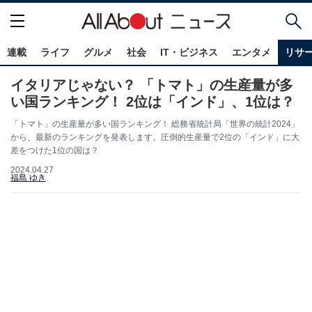
連載
ライフ
グルメ
社会
IT・ビジネス
エンタメ
リサ
イタリアじゃない？ 「トマト」の生産量が多
い国ランキング！ 2位は「インド」、1位は？
「トマト」の生産量が多い国ランキング！ 総務省統計局「世界の統計2024」
から、最新のランキングを発表します。圧倒的生産量で2位の「インド」に大
差をつけた1位の国は？
2024.04.27
福島 ゆき