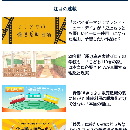
注目の連載
『スパイダーマン：ブランド・
ニュー・デイ』が「史上もっと
も優しいヒーロー映画」になっ
た理由。予習したい作品は？
20年間「駆け込み実績ゼロ」の
学校も…「こども110番の家」
は本当に必要？ PTAが直面する
理想と現実
「青春18きっぷ」販売激減の裏
に何が？ 連続利用の厳格化だけ
ではない「本当の理由」
「移民」に冷たいのはどっちな
のか？ スイスの厳格過ぎる学歴