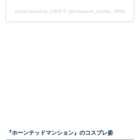
A post shared by 小林幸子 (@kobayashi_sachiko_5884)
『ホーンテッドマンション』のコスプレ姿