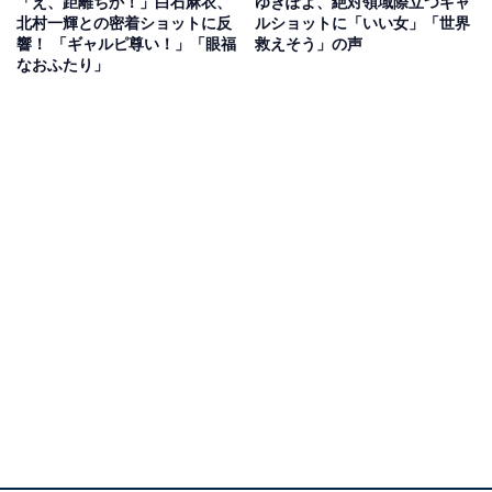
「え、距離ちか！」白石麻衣、
ゆきぽよ、絶対領域際立つギャ
北村一輝との密着ショットに反
ルショットに「いい女」「世界
響！ 「ギャルピ尊い！」「眼福
救えそう」の声
なおふたり」