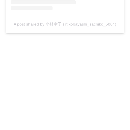
A post shared by 小林幸子 (@kobayashi_sachiko_5884)