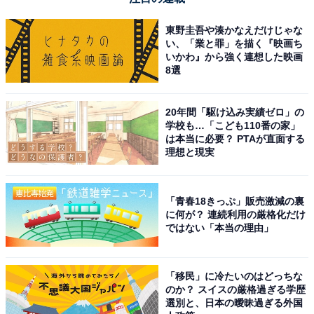
東野圭吾や湊かなえだけじゃな
い、「業と罪」を描く『映画ち
いかわ』から強く連想した映画
8選
20年間「駆け込み実績ゼロ」の
学校も…「こども110番の家」
は本当に必要？ PTAが直面する
理想と現実
「青春18きっぷ」販売激減の裏
に何が？ 連続利用の厳格化だけ
ではない「本当の理由」
「移民」に冷たいのはどっちな
のか？ スイスの厳格過ぎる学歴
選別と、日本の曖昧過ぎる外国