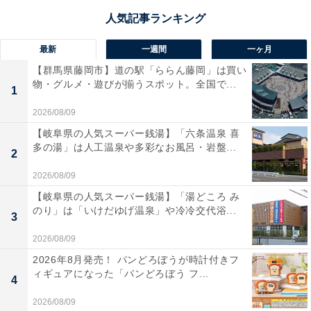
最新
一週間
一ヶ月
【群馬県藤岡市】道の駅「ららん藤岡」は買い
物・グルメ・遊びが揃うスポット。全国で...
1
2026/08/09
【岐阜県の人気スーパー銭湯】「六条温泉 喜
多の湯」は人工温泉や多彩なお風呂・岩盤...
2
2026/08/09
【岐阜県の人気スーパー銭湯】「湯どころ み
のり」は「いけだゆげ温泉」や冷冷交代浴...
3
2026/08/09
2026年8月発売！ パンどろぼうが時計付きフ
ィギュアになった「パンどろぼう フ...
4
2026/08/09