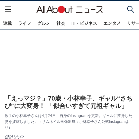
連載
ライフ
グルメ
社会
IT・ビジネス
エンタメ
リサ
「えっマジ？」70歳・小林幸子、ギャル“さち
ぴ”に大変身！ 「似合いすぎて元祖ギャル」
歌手の小林幸子さんは4月24日、自身のInstagramを更新。ギャルに変身した
姿を披露しました。（サムネイル画像出典：小林幸子さん公式Instagramよ
り）
2024.04.25