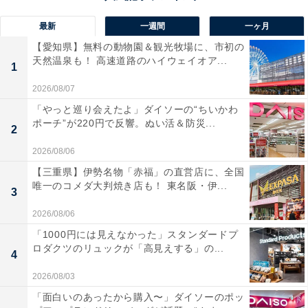
最新
一週間
一ヶ月
【愛知県】無料の動物園＆観光牧場に、市初の
天然温泉も！ 高速道路のハイウェイオア...
1
2026/08/07
「やっと巡り会えたよ」ダイソーの“ちいかわ
ポーチ”が220円で反響。ぬい活＆防災...
2
2026/08/06
【三重県】伊勢名物「赤福」の直営店に、全国
唯一のコメダ大判焼き店も！ 東名阪・伊...
3
2026/08/06
「1000円には見えなかった」スタンダードプ
ロダクツのリュックが「高見えする」の...
4
2026/08/03
「面白いのあったから購入〜」ダイソーのポッ