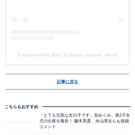
A post shared by 安めぐみ (@yasu_megumi_official)
記事に戻る
こちらもおすすめ
「とても元気な女の子です」安めぐみ、第2子女
児の出産を報告！ 藤本美貴、永山瑛太らも祝福
コメント