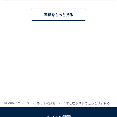
連載をもっと見る
All About ニュース
ネットの話題
「幸せなポストでほっこり」安めぐみ、娘たちの幸せあふれるツーショットに反響！ 「素敵なご家族」