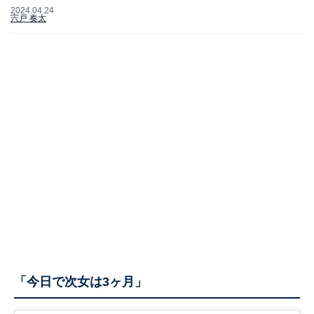
2024.04.24
宍戸 奏太
「今日で次女は3ヶ月」