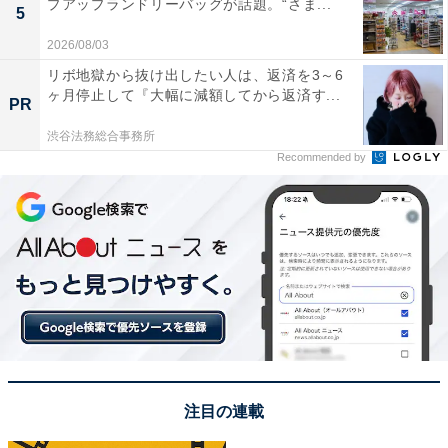
プアップランドリーバッグが話題。“さま...
5
2026/08/03
リボ地獄から抜け出したい人は、返済を3～6
ヶ月停止して『大幅に減額してから返済す...
PR
渋谷法務総合事務所
Recommended by
注目の連載