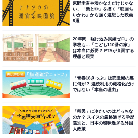
東野圭吾や湊かなえだけじゃな
い、「業と罪」を描く『映画ち
いかわ』から強く連想した映画
8選
20年間「駆け込み実績ゼロ」の
学校も…「こども110番の家」
は本当に必要？ PTAが直面する
理想と現実
「青春18きっぷ」販売激減の裏
に何が？ 連続利用の厳格化だけ
ではない「本当の理由」
「移民」に冷たいのはどっちな
のか？ スイスの厳格過ぎる学歴
選別と、日本の曖昧過ぎる外国
人政策