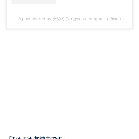
A post shared by 安めぐみ (@yasu_megumi_official)