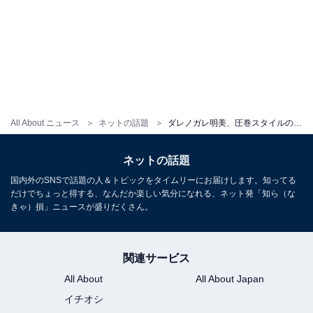
All About ニュース
ネットの話題
ダレノガレ明美、圧巻スタイルのランジェリー姿を披露！ 「着心地が良く胸を綺麗に見せてくれて」
ネットの話題
国内外のSNSで話題の人＆トピックをタイムリーにお届けします。知ってる
だけでちょっと得する、なんだか楽しい気分になれる、ネット発「知ら（な
きゃ）損」ニュースが盛りだくさん。
関連サービス
All About
All About Japan
イチオシ