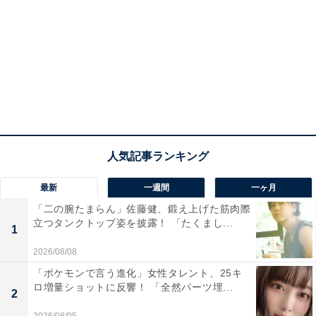
最新
一週間
一ヶ月
「二の腕たまらん」佐藤健、鍛え上げた筋肉際
立つタンクトップ姿を披露！ 「たくまし...
1
2026/08/08
「ポケモンで言う進化」女性タレント、25キ
ロ増量ショットに反響！ 「全然パーツ埋...
2