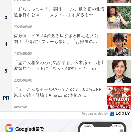
2026/08/05
「顔ちっっちゃ！」藤田ニコル、娘と初の北海
道旅行を公開！ 「スタイルよすぎるよ〜...
3
2026/08/08
佐藤健、ピアノ4台ある広すぎる自宅を大公
開！ 「特注ソファーも凄い」「お部屋の広...
4
2025/09/02
「急に人相変わった気がする」広末涼子、地上
波復帰ショットに「なんか顔変わった」の...
5
2026/08/06
「え、こんなセールやってたの？」80％OFF
以上が続々登場！Amazonの本気が...
PR
Amazon
Recommended by