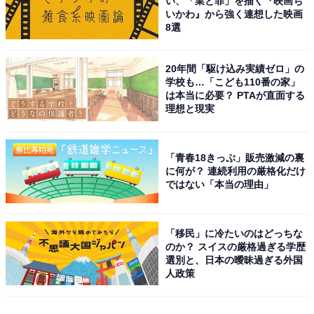
い、「業と罪」を描く『映画ち
いかわ』から強く連想した映画
8選
20年間「駆け込み実績ゼロ」の
学校も…「こども110番の家」
は本当に必要？ PTAが直面する
理想と現実
「青春18きっぷ」販売激減の裏
に何が？ 連続利用の厳格化だけ
ではない「本当の理由」
「移民」に冷たいのはどっちな
のか？ スイスの厳格過ぎる学歴
選別と、日本の曖昧過ぎる外国
人政策