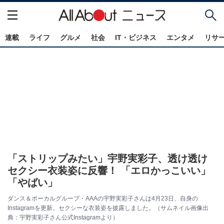
連載
ライフ
グルメ
社会
IT・ビジネス
エンタメ
リサ
「ストリップみたい」宇野実彩子、透け透け
セクシー衣装姿に反響！ 「エロかっこいい」
「やばい」
ダンス＆ボーカルグループ・AAAの宇野実彩子さんは4月23日、自身の
Instagramを更新。セクシーな衣装姿を披露しました。（サムネイル画像出
典：宇野実彩子さん公式Instagramより）