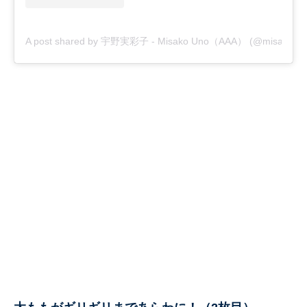
A post shared by 宇野実彩子 - Misako Uno（AAA） (@misako_u