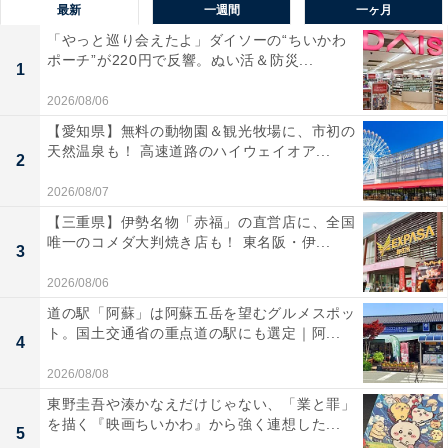
最新
一週間
一ヶ月
「やっと巡り会えたよ」ダイソーの“ちいかわ
ポーチ”が220円で反響。ぬい活＆防災...
1
2026/08/06
【愛知県】無料の動物園＆観光牧場に、市初の
天然温泉も！ 高速道路のハイウェイオア...
2
2026/08/07
【三重県】伊勢名物「赤福」の直営店に、全国
唯一のコメダ大判焼き店も！ 東名阪・伊...
3
2026/08/06
道の駅「阿蘇」は阿蘇五岳を望むグルメスポッ
ト。国土交通省の重点道の駅にも選定｜阿...
4
2026/08/08
東野圭吾や湊かなえだけじゃない、「業と罪」
を描く『映画ちいかわ』から強く連想した...
5