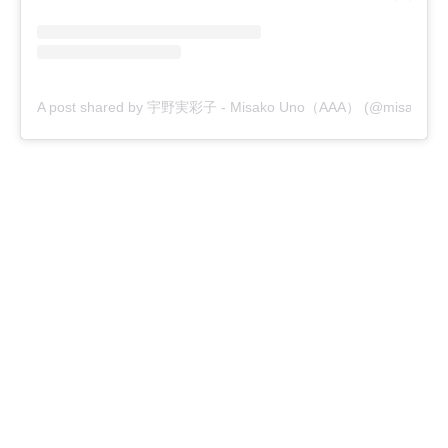
A post shared by 宇野実彩子 - Misako Uno（AAA） (@misako_u