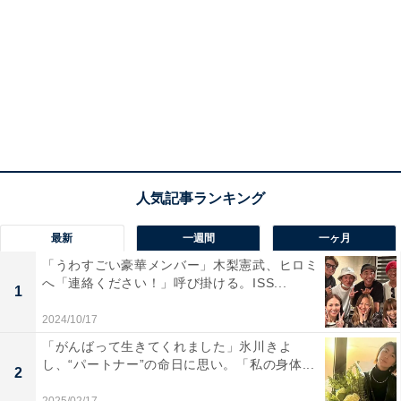
最新
一週間
一ヶ月
「うわすごい豪華メンバー」木梨憲武、ヒロミ
へ「連絡ください！」呼び掛ける。ISS...
1
2024/10/17
「がんばって生きてくれました」氷川きよ
し、“パートナー”の命日に思い。「私の身体...
2