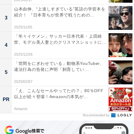
2025/02/17
山本由伸、“上達しすぎている”英語の学習本を
紹介！ 『日本育ちが世界で戦うための...
3
2025/11/05
「年々イケメン」サッカー日本代表・上田綺
世、モデル美人妻とのクリスマスショットに...
4
2025/12/26
「世間をにぎわせている」動物系YouTuber、
違法行為の告発に声明「飼育してい...
5
2025/02/07
「え、こんなセールやってたの？」80％OFF
以上が続々登場！Amazonの本気が...
PR
Amazon
Recommended by