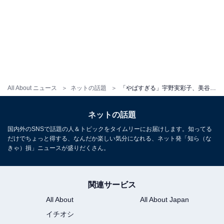
All About ニュース
ネットの話題
「やばすぎる」宇野実彩子、美谷間ちらりな大胆ライブ衣装ショット公開！ 「ほんっとかわいすぎ」
ネットの話題
国内外のSNSで話題の人＆トピックをタイムリーにお届けします。知ってる
だけでちょっと得する、なんだか楽しい気分になれる、ネット発「知ら（な
きゃ）損」ニュースが盛りだくさん。
関連サービス
All About
All About Japan
イチオシ