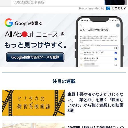
渋谷法務総合事務所
Recommended by
注目の連載
東野圭吾や湊かなえだけじゃな
い、「業と罪」を描く『映画ち
いかわ』から強く連想した映画
8選
20年間「駆け込み実績ゼロ」の