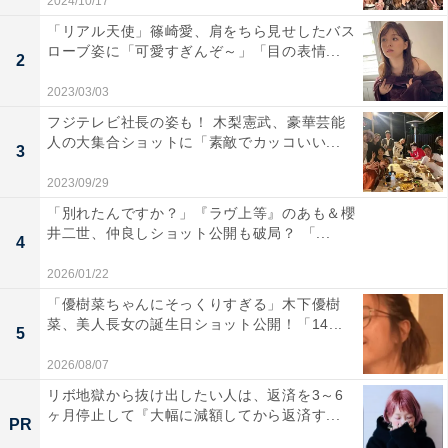
2024/10/17
「リアル天使」篠崎愛、肩をちら見せしたバス
ローブ姿に「可愛すぎんぞ～」「目の表情...
2
2023/03/03
フジテレビ社長の姿も！ 木梨憲武、豪華芸能
人の大集合ショットに「素敵でカッコいい...
3
2023/09/29
「別れたんですか？」『ラヴ上等』のあも＆櫻
井二世、仲良しショット公開も破局？ 「...
4
2026/01/22
「優樹菜ちゃんにそっくりすぎる」木下優樹
菜、美人長女の誕生日ショット公開！「14...
5
2026/08/07
リボ地獄から抜け出したい人は、返済を3～6
ヶ月停止して『大幅に減額してから返済す...
PR