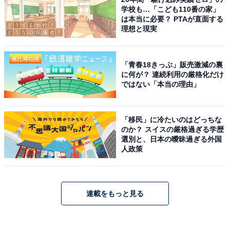
学校も…「こども110番の家」
は本当に必要？ PTAが直面する
理想と現実
「青春18きっぷ」販売激減の裏
に何が？ 連続利用の厳格化だけ
ではない「本当の理由」
「移民」に冷たいのはどっちな
のか？ スイスの厳格過ぎる学歴
選別と、日本の曖昧過ぎる外国
人政策
連載をもっと見る