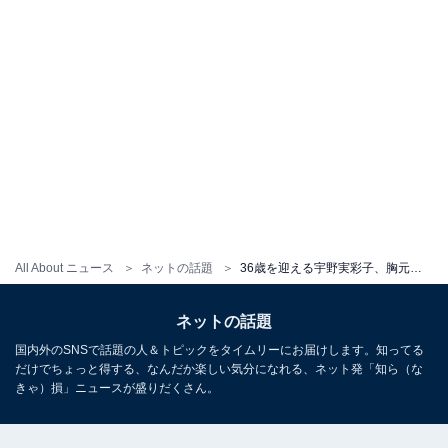
All About ニュース
ネットの話題
36歳を迎える宇野実彩子、胸元＆ヒップラインあらわな“美ボディ”ショットを公開！ 「艶々めっちゃ綺麗」
ネットの話題
国内外のSNSで話題の人＆トピックをタイムリーにお届けします。知ってる
だけでちょっと得する、なんだか楽しい気分になれる、ネット発「知ら（な
きゃ）損」ニュースが盛りだくさん。