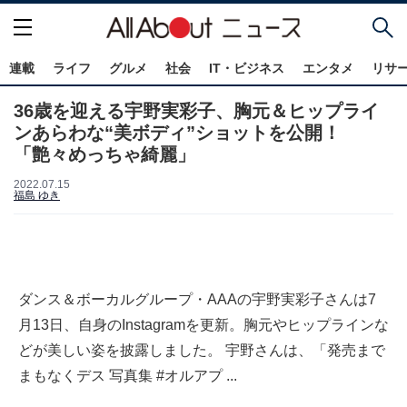
連載
ライフ
グルメ
社会
IT・ビジネス
エンタメ
リサ
36歳を迎える宇野実彩子、胸元＆ヒップライ
ンあらわな“美ボディ”ショットを公開！
「艶々めっちゃ綺麗」
2022.07.15
福島 ゆき
ダンス＆ボーカルグループ・AAAの宇野実彩子さんは7
月13日、自身のInstagramを更新。胸元やヒップラインな
どが美しい姿を披露しました。 宇野さんは、「発売まで
まもなくデス 写真集 #オルアプ ...