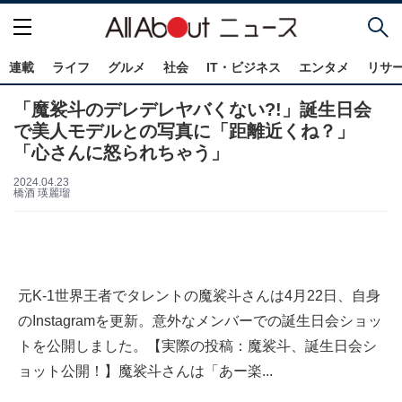
連載
ライフ
グルメ
社会
IT・ビジネス
エンタメ
リサ
「魔裟斗のデレデレヤバくない?!」誕生日会
で美人モデルとの写真に「距離近くね？」
「心さんに怒られちゃう」
2024.04.23
橋酒 瑛麗瑠
元K-1世界王者でタレントの魔裟斗さんは4月22日、自身
のInstagramを更新。意外なメンバーでの誕生日会ショッ
トを公開しました。【実際の投稿：魔裟斗、誕生日会シ
ョット公開！】魔裟斗さんは「あー楽...