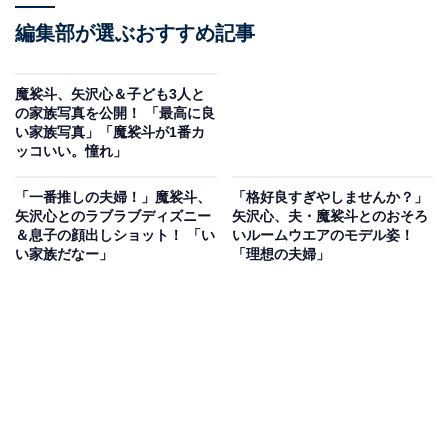
編集部が選ぶおすすめ記事
魔裟斗、矢沢心＆子ども3人と
の家族写真を公開！ 「最高に良
い家族写真」「魔裟斗が1番カ
ッコいい。憧れ」
「一番推しの夫婦！」魔裟斗、
「格好良すぎやしませんか？」
矢沢心とのラブラブディズニー
矢沢心、夫・魔裟斗とのおそろ
＆息子の顔出しショット！ 「い
いルームウエアのモデル姿！
い家族だなー」
「理想の夫婦」