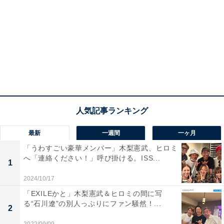
最新
一週間
一ヶ月
「うわすごい豪華メンバー」木梨憲武、ヒロミ
へ「連絡ください！」呼び掛ける。ISS...
1
2024/10/17
「EXILEかと」木梨憲武＆ヒロミの間に写
る“石川遼”の別人っぷりにファン騒然！...
2