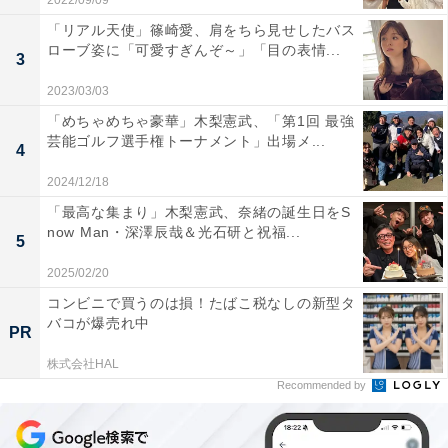
2022/09/09
「リアル天使」篠崎愛、肩をちら見せしたバス
ローブ姿に「可愛すぎんぞ～」「目の表情...
3
2023/03/03
「めちゃめちゃ豪華」木梨憲武、「第1回 最強
芸能ゴルフ選手権トーナメント」出場メ...
4
2024/12/18
「最高な集まり」木梨憲武、奈緒の誕生日をS
now Man・深澤辰哉＆光石研と祝福...
5
2025/02/20
コンビニで買うのは損！たばこ税なしの新型タ
バコが爆売れ中
PR
株式会社HAL
Recommended by