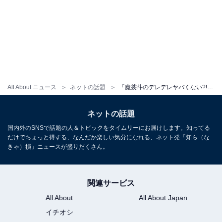
All About ニュース
ネットの話題
「魔裟斗のデレデレヤバくない?!」誕生日会で美人モデルとの写真に「距離近くね？」「心さんに怒られちゃう」
ネットの話題
国内外のSNSで話題の人＆トピックをタイムリーにお届けします。知ってる
だけでちょっと得する、なんだか楽しい気分になれる、ネット発「知ら（な
きゃ）損」ニュースが盛りだくさん。
関連サービス
All About
All About Japan
イチオシ