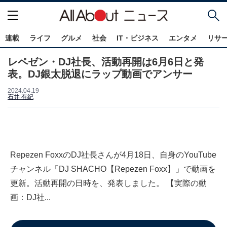
連載
ライフ
グルメ
社会
IT・ビジネス
エンタメ
リサ
レペゼン・DJ社長、活動再開は6月6日と発
表。DJ銀太脱退にラップ動画でアンサー
2024.04.19
石井 有紀
Repezen FoxxのDJ社長さんが4月18日、自身のYouTube
チャンネル「DJ SHACHO【Repezen Foxx】」で動画を
更新。活動再開の日時を、発表しました。 【実際の動
画：DJ社...