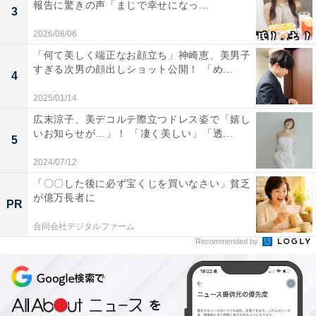
報告に驚きの声「まじで幸せになっ...
3
2026/08/06
「何て美しく端正なお顔立ち」神崎恵、美男子
すぎる次男の顔出しショット公開！ 「め...
4
2025/01/14
広末涼子、美デコルテ際立つドレス姿で「嬉し
いお知らせが…」！ 「凄く美しい」「透...
5
2024/07/12
「〇〇した後に必ず宝くじを買いなさい」貧乏
が億万長者に
PR
合同会社デジタルファーム
Recommended by