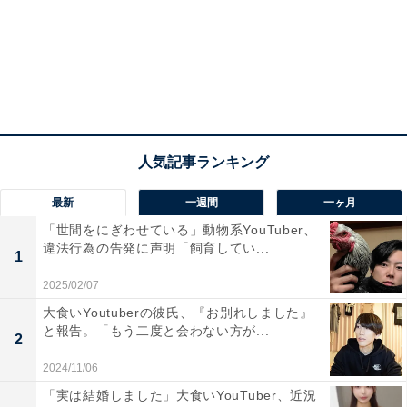
最新
一週間
一ヶ月
「世間をにぎわせている」動物系YouTuber、
違法行為の告発に声明「飼育してい...
1
2025/02/07
大食いYoutuberの彼氏、『お別れしました』
と報告。「もう二度と会わない方が...
2
2024/11/06
「実は結婚しました」大食いYouTuber、近況