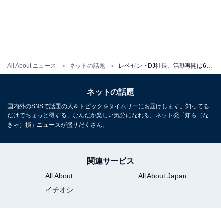
All About ニュース
ネットの話題
レペゼン・DJ社長、活動再開は6月6日と発表。DJ銀太脱退にラップ動画でアンサー
ネットの話題
国内外のSNSで話題の人＆トピックをタイムリーにお届けします。知ってる
だけでちょっと得する、なんだか楽しい気分になれる、ネット発「知ら（な
きゃ）損」ニュースが盛りだくさん。
関連サービス
All About
All About Japan
イチオシ