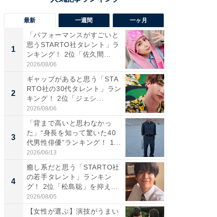
最新
一週間
一ヶ月
「パフォーマンスがすごいと
「癒し系
思うSTARTO社タレント」ラ
タレント
1
1
ンキング！ 2位「佐久間...
「井ノ原
2026/08/06
2026/08/0
ギャップがあると思う「STA
癒し系だ
RTO社の30代タレント」ラン
の若手
2
2
キング！ 2位「ジェシ...
グ！ 2
2026/08/06
2026/08/0
「背まで高いと思わなかっ
ギャップ
た」“身長を知って驚いた40
RTO社
3
3
代男性俳優”ランキング！ 1...
キング！
2026/06/13
2026/08/0
癒し系だと思う「STARTO社
「世界で
の若手タレント」ランキン
ARTO
4
4
グ！ 2位「松島聡」を抑え...
グ！ 2
2026/08/05
2026/08/0
【女性が選ぶ】演技がうまい
身長を知