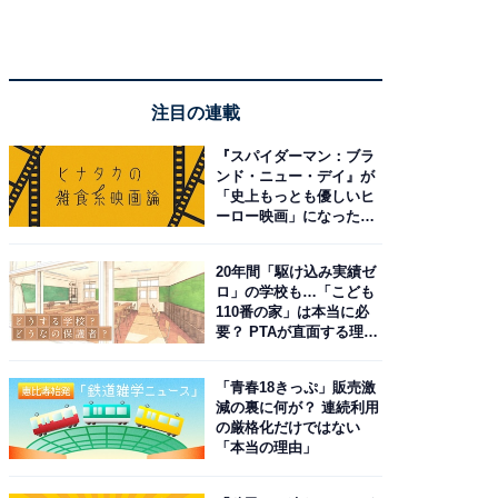
注目の連載
『スパイダーマン：ブラ
ンド・ニュー・デイ』が
「史上もっとも優しいヒ
ーロー映画」になった理
由。予習したい作品は？
20年間「駆け込み実績ゼ
ロ」の学校も…「こども
110番の家」は本当に必
要？ PTAが直面する理想
と現実
「青春18きっぷ」販売激
減の裏に何が？ 連続利用
の厳格化だけではない
「本当の理由」