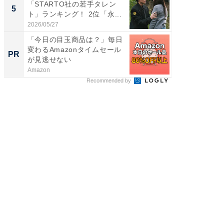
「STARTO社の若手タレン
性俳優」
5
5
ト」ランキング！ 2位「永...
「鈴木
倒...
2026/05/27
2026/08/0
「今日の目玉商品は？」毎日
全国の
変わるAmazonタイムセール
付きの
PR
PR
が見逃せない
Amazon
COCO VIL
Recommended by