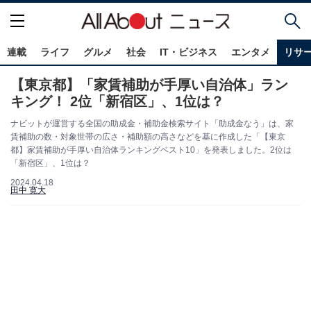
連載
ライフ
グルメ
社会
IT・ビジネス
エンタメ
リサ
【東京都】「家賃補助が手厚い自治体」ラン
キング！ 2位「新宿区」、1位は？
ナビットが運営する全国の助成金・補助金検索サイト「助成金なう」は、家
賃補助の数・対象世帯の広さ・補助額の高さなどを基に作成した「【東京
都】家賃補助が手厚い自治体ランキングベスト10」を発表しました。2位は
「新宿区」、1位は？
2024.04.18
田中 寛大