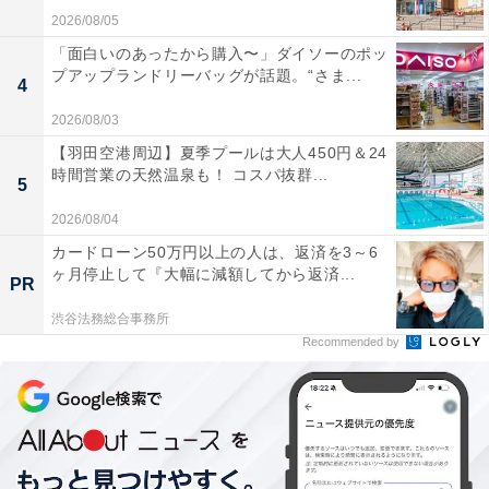
2026/08/05
「面白いのあったから購入〜」ダイソーのポッ
プアップランドリーバッグが話題。“さま...
4
2026/08/03
【羽田空港周辺】夏季プールは大人450円＆24
時間営業の天然温泉も！ コスパ抜群...
5
2026/08/04
カードローン50万円以上の人は、返済を3～6
ヶ月停止して『大幅に減額してから返済...
PR
渋谷法務総合事務所
Recommended by