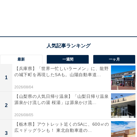
最新
一週間
一ヶ月
【兵庫県】「世界一忙しいラーメン」に、龍野
の城下町を再現したSAも。山陽自動車道...
1
2026/08/04
【山梨県の人気日帰り温泉】「山梨日帰り温泉
源泉かけ流しの湯 桜湯」は源泉かけ流...
2
2026/08/05
【栃木県】アウトレット近くのSAに、600㎡の
広々ドッグランも！ 東北自動車道の...
3