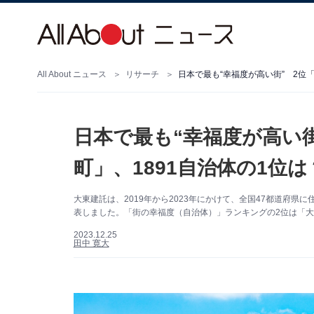
All About ニュース
リサーチ
日本で最も“幸福度が高い街” 2位
日本で最も“幸福度が高い
町」、1891自治体の1位
大東建託は、2019年から2023年にかけて、全国47都道府県に
表しました。「街の幸福度（自治体）」ランキングの2位は「大
2023.12.25
田中 寛大