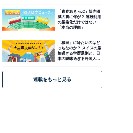
と現実
「青春18きっぷ」販売激
減の裏に何が？ 連続利用
の厳格化だけではない
「本当の理由」
「移民」に冷たいのはど
っちなのか？ スイスの厳
格過ぎる学歴選別と、日
本の曖昧過ぎる外国人政
策
連載をもっと見る