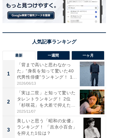
最新
一週間
一ヶ月
「背まで高いと思わなかっ
「癒し系
た」“身長を知って驚いた40
タレント
1
1
代男性俳優”ランキング！ 1...
「井ノ原
2026/06/13
2026/08/0
「実は二世」と知って驚いた
ギャップ
タレントランキング！ 2位
RTO社
2
2
「杉咲花」を大差で抑えた1
キング！
位...
2025/11/07
2026/08/0
美しいと思う「昭和の女優」
癒し系だ
ランキング！ 「吉永小百合」
の若手
3
3
を抑えた1位は？
グ！ 2