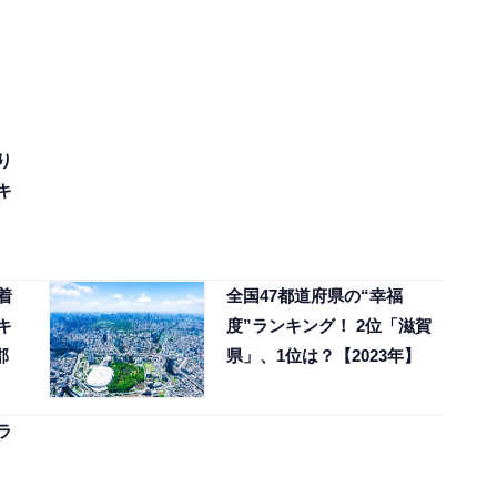
り
キ
着
全国47都道府県の“幸福
キ
度”ランキング！ 2位「滋賀
郡
県」、1位は？【2023年】
ラ
、