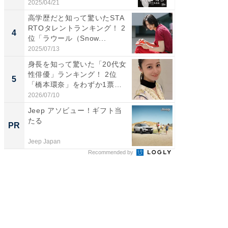
2025/04/21
2026/08/0
高学歴だと知って驚いたSTA
「ギャッ
RTOタレントランキング！ 2
RTO社
4
4
位「ラウール（Snow...
グ！ 2
2025/07/13
2026/07/3
身長を知って驚いた「20代女
「世界で
性俳優」ランキング！ 2位
ARTO
5
5
「橋本環奈」をわずか1票
グ！ 2
差...
2026/07/10
2026/08/0
Jeep アソビュー！ギフト当
専門家
たる
カラダ
PR
PR
Jeep Japan
森永乳業
Recommended by