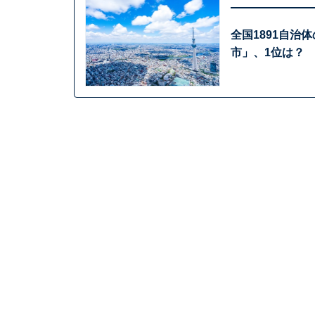
全国1891自治
市」、1位は？