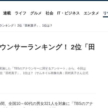
連載
ライフ
グルメ
社会
IT・ビジネス
エンタメ
リ
ランキング！ 2位「田村真子」、1位は？
ウンサーランキング！ 2位「田
を対象に実施した「TBSのアナウンサーに関するアンケート」から、今回は
2位「田村真子」、1位は？（サムネイル画像出典：田村真子さん公式
7日の間、全国10～60代の男女321人を対象に「TBSのアナ