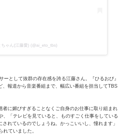
 えとちゃん(江藤愛) (@ai_eto_tbs)
ウンサーとして抜群の存在感を誇る江藤さん。『ひるおび』
！』など、報道から音楽番組まで、幅広い番組を担当してTBS
聴者に媚びすぎることなくご自身のお仕事に取り組まれ
）や、「テレビを見ていると、ものすごく仕事をしている
にされているのでしょうね。かっこいいし、憧れます」
られていました。