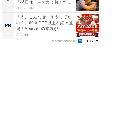
「杉咲花」を大差で抑えた1
グ！ 2
位...
2025/11/07
2026/08/0
「え、こんなセールやってた
【大人
の？」80％OFF以上が続々登
で快適
PR
PR
場！Amazonの本気が...
Amazon
アイリス
Recommended by