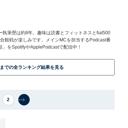
筆歴は約8年。趣味は読書とフィットネスとfiat500
試合観戦が楽しみです。メインMCを担当するPodcast番
otifyやApplePodcastで配信中！
位までの全ランキング結果を見る
2