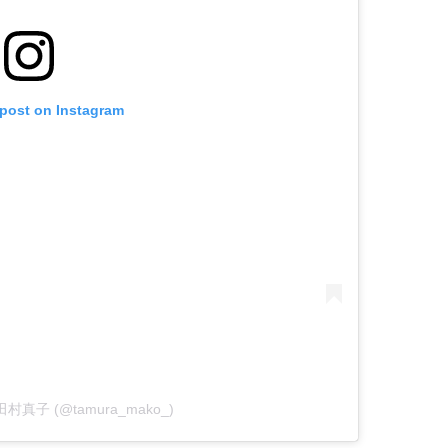
 post on Instagram
by 田村真子 (@tamura_mako_)