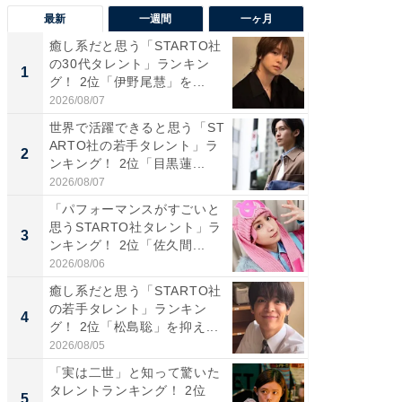
最新
一週間
一ヶ月
癒し系だと思う「STARTO社
癒し系だ
の30代タレント」ランキン
の若手
1
1
グ！ 2位「伊野尾慧」を...
グ！ 2
2026/08/07
2026/08/0
世界で活躍できると思う「ST
「パフ
ARTO社の若手タレント」ラ
思うST
2
2
ンキング！ 2位「目黒蓮...
ンキング
2026/08/07
2026/08/0
「パフォーマンスがすごいと
ギャップ
思うSTARTO社タレント」ラ
RTO社
3
3
ンキング！ 2位「佐久間...
キング！
2026/08/06
2026/08/0
癒し系だと思う「STARTO社
癒し系だ
の若手タレント」ランキン
の30代
4
4
グ！ 2位「松島聡」を抑え...
グ！ 2
2026/08/05
2026/08/0
「実は二世」と知って驚いた
「ファン
タレントランキング！ 2位
ARTO
5
5