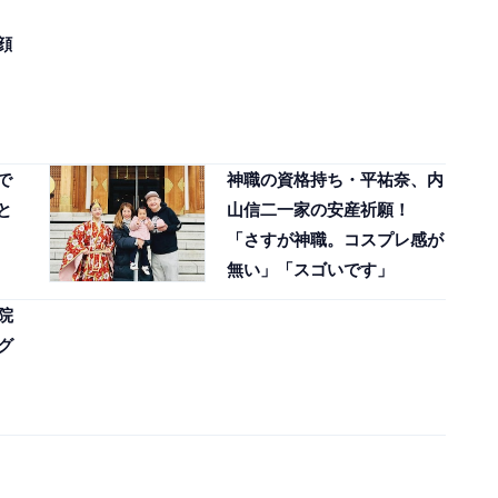
顔
」
で
神職の資格持ち・平祐奈、内
と
山信二一家の安産祈願！
「さすが神職。コスプレ感が
無い」「スゴいです」
院
グ