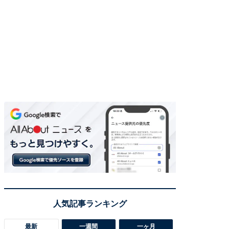
最新
一週間
一ヶ月