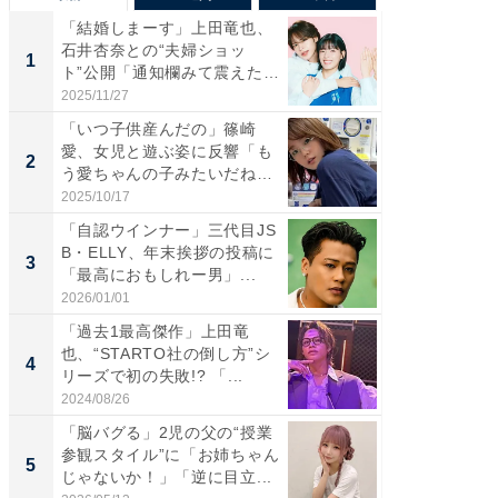
「結婚しまーす」上田竜也、
「さす
石井杏奈との“夫婦ショッ
は」高
1
1
ト”公開「通知欄みて震えた」
災地を
「...
「カ...
2025/11/27
2026/08/0
「いつ子供産んだの」篠崎
「女の
愛、女児と遊ぶ姿に反響「も
介、バ
2
2
う愛ちゃんの子みたいだね」
らのプレ
「完...
愛...
2025/10/17
2026/08/0
「自認ウインナー」三代目JS
「脚が
B・ELLY、年末挨拶の投稿に
横川尚
3
3
「最高におもしれー男」...
ムキな姿
刃...
2026/01/01
2026/08/0
「過去1最高傑作」上田竜
「え、
也、“STARTO社の倒し方”シ
芸人、2
4
4
リーズで初の失敗!? 「...
エットに
2024/08/26
2026/08/0
「脳バグる」2児の父の“授業
「脳がバ
参観スタイル”に「お姉ちゃん
装姿が話
5
5
じゃないか！」「逆に目立...
のお父さ