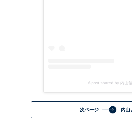
A post shared by 
次ページ
内山