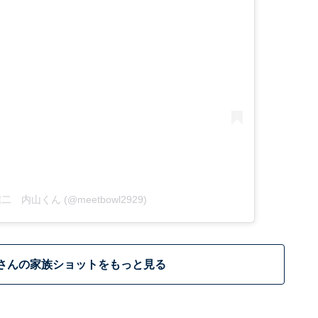
内山信二 内山くん (@meetbowl2929)
さんの家族ショットをもっと見る