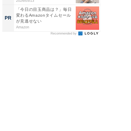
2026/05/13
2026/08/0
「今日の目玉商品は？」毎日
一橋・
変わるAmazonタイムセール
らが語
PR
PR
が見逃せない
貫教育
Amazon
一橋大学
Recommended by