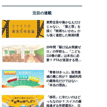
注目の連載
東野圭吾や湊かなえだけ
じゃない、「業と罪」を
描く『映画ちいかわ』か
ら強く連想した映画8選
20年間「駆け込み実績ゼ
ロ」の学校も…「こども
110番の家」は本当に必
要？ PTAが直面する理想
と現実
「青春18きっぷ」販売激
減の裏に何が？ 連続利用
の厳格化だけではない
「本当の理由」
「移民」に冷たいのはど
っちなのか？ スイスの厳
格過ぎる学歴選別と、日