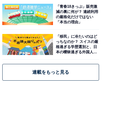
「青春18きっぷ」販売激
減の裏に何が？ 連続利用
の厳格化だけではない
「本当の理由」
「移民」に冷たいのはど
っちなのか？ スイスの厳
格過ぎる学歴選別と、日
本の曖昧過ぎる外国人政
策
連載をもっと見る