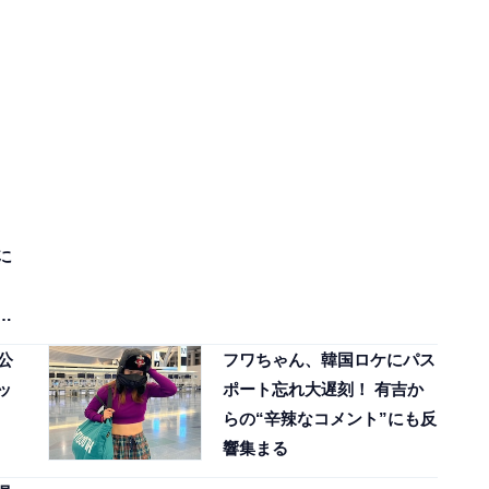
に
公
フワちゃん、韓国ロケにパス
ッ
ポート忘れ大遅刻！ 有吉か
らの“辛辣なコメント”にも反
響集まる