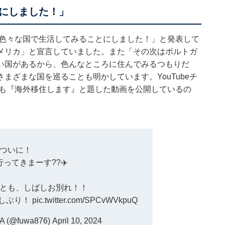
にしました！」
の色々な国で生活してみることにしました！」と発表して
メリカ」と宣言していました。また「その次はポルトガ
い国があるから、色んなところに住んでみるつもりだ
まざまな国を巡ることも明かしています。YouTubeチ
V」にも『海外移住します』と題した動画を公開しているの
。
ついに！
ってきまーす??✈️
とも、しばしお別れ！！
しぶり！
pic.twitter.com/SPCvWVkpuQ
(@fuwa876)
April 10, 2024