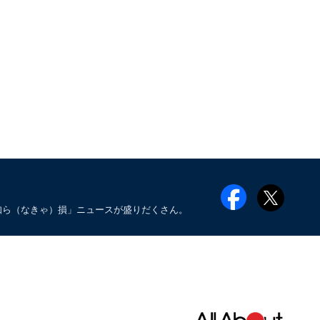
知ら（なきゃ）損」ニュースが盛りだくさん。