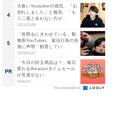
大食いYoutuberの彼氏、『お
「2人と
別れしました』と報告。「も
團十郎
4
4
う二度と会わない方が...
「後ろ
「...
2024/11/06
2026/08/0
「世間をにぎわせている」動
「脳がバ
物系YouTuber、違法行為の告
装姿が話
5
5
発に声明「飼育してい...
のお父さ
2025/02/07
2026/08/0
「今日の目玉商品は？」毎日
シェア別荘
変わるAmazonタイムセール
wners
PR
PR
が見逃せない
Amazon
COCO VIL
Recommended by