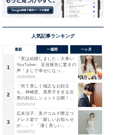
最新
一週間
一ヶ月
「実は結婚しました」大食い
「さす
YouTuber、近況報告に驚きの
は」高
1
1
声「まじで幸せになっ...
災地を
「カ...
2026/08/06
2026/08/0
「何て美しく端正なお顔立
「女の
ち」神崎恵、美男子すぎる次
介、バ
2
2
男の顔出しショット公開！
らのプレ
「め...
愛...
2025/01/14
2026/08/0
広末涼子、美デコルテ際立つ
「脚が
ドレス姿で「嬉しいお知らせ
横川尚
3
3
が…」！ 「凄く美しい」
ムキな姿
「透...
刃...
2024/07/12
2026/08/0