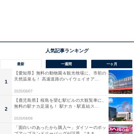
最新
一週間
一ヶ月
【愛知県】無料の動物園＆観光牧場に、市初の
天然温泉も！ 高速道路のハイウェイオア...
1
2026/08/07
【鹿児島県】桜島を望む駅ビルの大観覧車に、
無料の駅ナカ足湯も！ 駅ナカ・駅直結ス...
2
2026/08/08
「面白いのあったから購入〜」ダイソーのポッ
プアップランドリーバッグが話題。“さま...