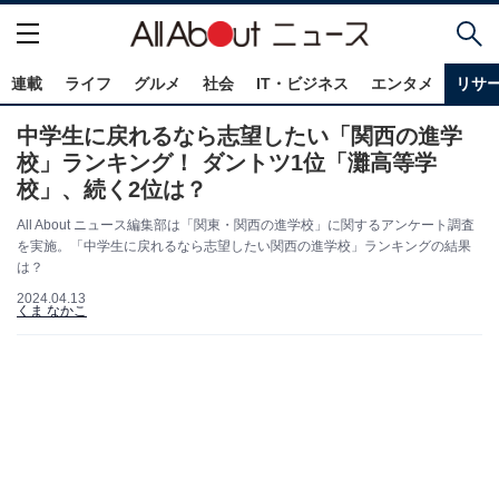
連載
ライフ
グルメ
社会
IT・ビジネス
エンタメ
リサ
中学生に戻れるなら志望したい「関西の進学
校」ランキング！ ダントツ1位「灘高等学
校」、続く2位は？
All About ニュース編集部は「関東・関西の進学校」に関するアンケート調査
を実施。「中学生に戻れるなら志望したい関西の進学校」ランキングの結果
は？
2024.04.13
くま なかこ