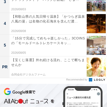
3
2026/08/03
【和歌山県の人気日帰り温泉】「かつらぎ温泉
八風の湯」は名物の化石海水を含んだ濃...
4
2026/08/08
「15分で完成してめちゃ楽しかった」3COINS
の「モールドールトレカケースキッ...
5
2026/08/05
【宝くじ落選】外れ続ける流れ、ここで断ちま
せんか
PR
合同会社デジタルファーム
Recommended by