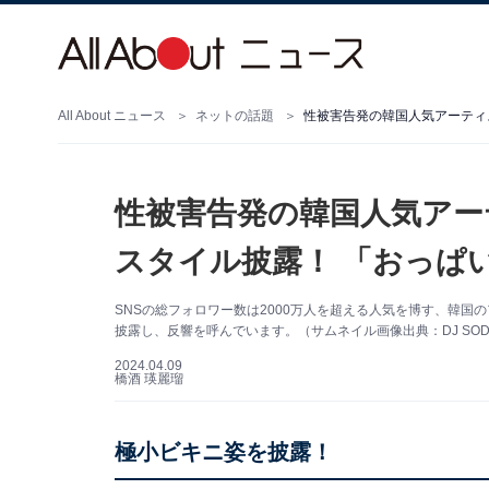
All About ニュース
ネットの話題
性被害告発の韓国人気アー
スタイル披露！ 「おっぱい
SNSの総フォロワー数は2000万人を超える人気を博す、韓国の
披露し、反響を呼んでいます。（サムネイル画像出典：DJ SO
2024.04.09
橋酒 瑛麗瑠
極小ビキニ姿を披露！