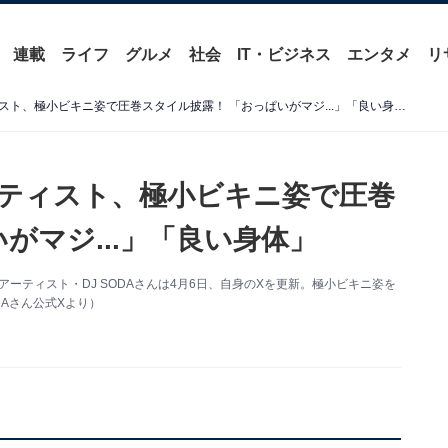
連載
ライフ
グルメ
社会
IT・ビジネス
エンタメ
リ
性被害告発の韓国人気アーティスト、極小ビキニ姿で圧巻スタイル披露！ 「おっぱいがマジ...」「良い身体」
ティスト、極小ビキニ姿で圧巻
がマジ...」「良い身体」
アーティスト・DJ SODAさんは4月6日、自身のXを更新。極小ビキニ姿を
DAさん公式Xより）