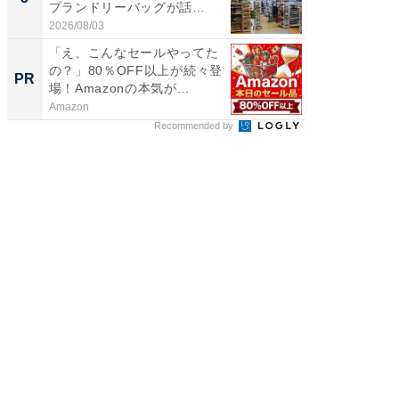
プランドリーバッグが話
層水風
題。“さま...
帰...
2026/08/03
2026/08/0
「え、こんなセールやってた
シェア別荘
の？」80％OFF以上が続々登
wners
PR
PR
場！Amazonの本気が...
Amazon
COCO VIL
Recommended by