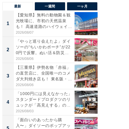
最新
一週間
一ヶ月
【愛知県】無料の動物園＆観
【兵庫
光牧場に、市初の天然温泉
ーメン
1
1
も！ 高速道路のハイウェイオ
再現した
ア...
道...
2026/08/07
2026/08/0
「やっと巡り会えたよ」ダイ
【三重
ソーの“ちいかわポーチ”が22
の直営
2
2
0円で反響。ぬい活＆防災...
ダ大判焼
伊...
2026/08/06
2026/08/0
【三重県】伊勢名物「赤福」
【千葉県
の直営店に、全国唯一のコメ
級マー
3
3
ダ大判焼き店も！ 東名阪・
ノベし
伊...
ー...
2026/08/06
2026/08/0
「1000円には見えなかった」
ステラ
スタンダードプロダクツのリ
詰め放題
4
4
ュックが「高見えする」の...
00円で「
2026/08/03
2026/08/0
「面白いのあったから購
立山連
入〜」ダイソーのポップアッ
風呂に、
5
5