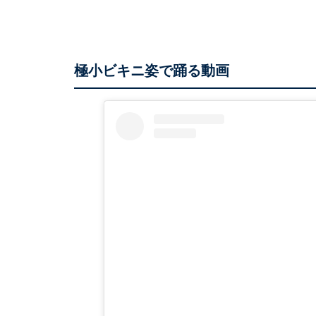
極小ビキニ姿で踊る動画