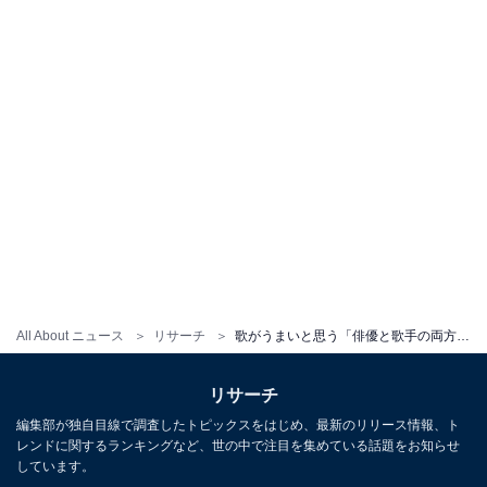
All About ニュース
リサーチ
歌がうまいと思う「俳優と歌手の両方で活躍する」女性タレントランキング！ 2位「柴咲コウ」、1位は？
リサーチ
編集部が独自目線で調査したトピックスをはじめ、最新のリリース情報、ト
レンドに関するランキングなど、世の中で注目を集めている話題をお知らせ
しています。