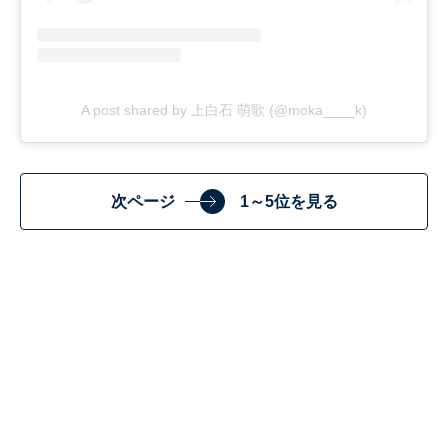
A post shared by 上白石 萌歌 (@moka____k)
次ページ
1～5位を見る