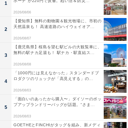
ポーチ”が220円で反響。ぬい活＆防災...
1
2026/08/06
【愛知県】無料の動物園＆観光牧場に、市初の
天然温泉も！ 高速道路のハイウェイオア...
2
2026/08/07
【鹿児島県】桜島を望む駅ビルの大観覧車に、
無料の駅ナカ足湯も！ 駅ナカ・駅直結ス...
3
2026/08/08
「1000円には見えなかった」スタンダードプ
ロダクツのリュックが「高見えする」の...
4
2026/08/03
「面白いのあったから購入〜」ダイソーのポッ
プアップランドリーバッグが話題。“さま...
5
2026/08/03
GOETHEとFINCHIがタッグを組み、新メディ