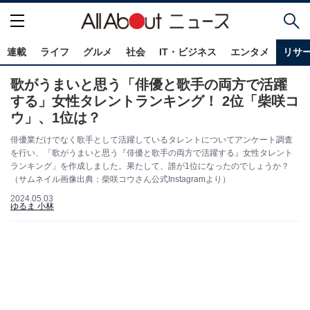
連載
ライフ
グルメ
社会
IT・ビジネス
エンタメ
リサ
歌がうまいと思う「俳優と歌手の両方で活躍
する」女性タレントランキング！ 2位「柴咲コ
ウ」、1位は？
俳優業だけでなく歌手として活躍しているタレントについてアンケート調査
を行い、「歌がうまいと思う『俳優と歌手の両方で活躍する』女性タレント
ランキング」を作成しました。果たして、誰が1位になったのでしょうか？
（サムネイル画像出典：柴咲コウさん公式Instagramより）
2024.05.03
ゆるま 小林