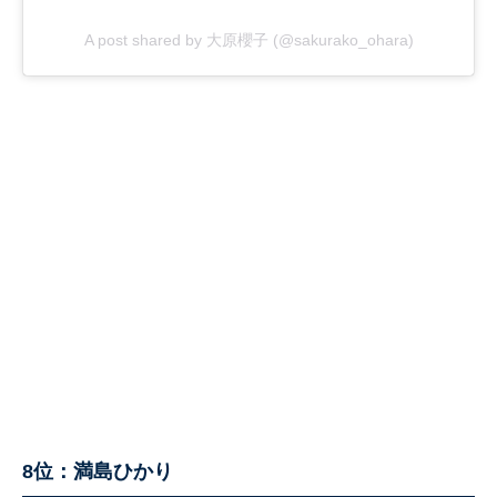
A post shared by 大原櫻子 (@sakurako_ohara)
8位：満島ひかり