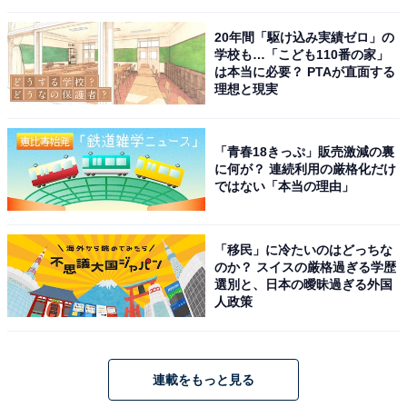
20年間「駆け込み実績ゼロ」の
学校も…「こども110番の家」
は本当に必要？ PTAが直面する
理想と現実
「青春18きっぷ」販売激減の裏
に何が？ 連続利用の厳格化だけ
ではない「本当の理由」
「移民」に冷たいのはどっちな
のか？ スイスの厳格過ぎる学歴
選別と、日本の曖昧過ぎる外国
人政策
連載をもっと見る