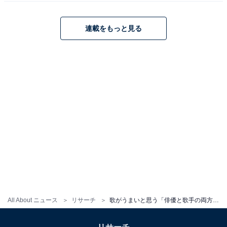
などの意見が寄せられました。
連載をもっと見る
※回答者のコメントは原文ママです
この記事の筆者：ゆるま 小林
長年にわたってテレビ局でバラエティ番組、情報番組な
どを制作。その後、フリーランスの編集・ライターに転
身。芸能情報に精通し、週刊誌、ネットニュースでテレ
ビや芸能人に関するコラムなどを執筆。編集プロダクシ
ョン「ゆるま」を立ち上げる。
次ページ
10位までの全ランキング結果
All About ニュース
リサーチ
歌がうまいと思う「俳優と歌手の両方で活躍する」女性タレントランキング！ 2位「柴咲コウ」、1位は？