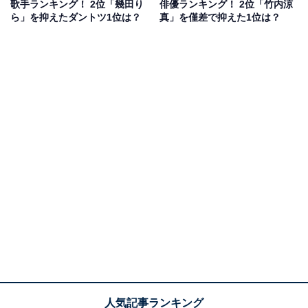
歌手ランキング！ 2位「幾田り
俳優ランキング！ 2位「竹内涼
ら」を抑えたダントツ1位は？
真」を僅差で抑えた1位は？
俳優としては、『Dr.コトー診療所シリーズ』（フジテレ
ビ系）やNHKの大河ドラマ『おんな城主 直虎』などに出
演。映画、ドラマ問わず多くの話題作に参加し、日本を
代表する女性俳優に成長します。
歌手としては、福山雅治さんとのユニット「KOH+」な
ど、さまざまな形で楽曲を発表。透き通る美しい歌声を
持ち、2023年12月には全国ツアー「柴咲コウ
CONCERT TOUR 2023 ACTORʼS THE BEST」を開催
しています。
回答者からは、「演技が上手で、歌も上手という珍しい
人です」（50代女性／和歌山県）、「初めて買った歌手
のCDが柴咲コウさんだから。歌もうまくて美人で演技が
うまくてすごい」（30代女性／岡山県）、「ベテランで