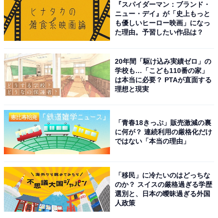
を受賞します。
『スパイダーマン：ブランド・
ニュー・デイ』が「史上もっと
も優しいヒーロー映画」になっ
歌手としては、1997年にシングル『明日、春が来たら』
た理由。予習したい作品は？
でデビュー。数多くの楽曲を発売しましたが、中でも人
気なのが大ヒットしたディズニー映画『アナと雪の女
20年間「駆け込み実績ゼロ」の
学校も…「こども110番の家」
王』の日本版劇中歌『レット・イット・ゴー～ありのま
は本当に必要？ PTAが直面する
まで～(日本語歌)』です。『アナと雪の女王』では主
理想と現実
演・エルサを務め、さまざまな楽曲で美しい歌声を聞か
せました。エルサ役で出演した作品も多く、印象深い人
「青春18きっぷ」販売激減の裏
が多いようです。
に何が？ 連続利用の厳格化だけ
ではない「本当の理由」
回答者からは、「ミュージカルを見た際に、感動して泣
いたことがあったから」（20代女性／東京都）、「アナ
「移民」に冷たいのはどっちな
と雪の女王の時のインパクトが強いから」（40代男性／
のか？ スイスの厳格過ぎる学歴
選別と、日本の曖昧過ぎる外国
千葉県）、「デビュー時からのファンです。とても真っ
人政策
すぐなきれいな声だと思います」（40代女性／兵庫県）