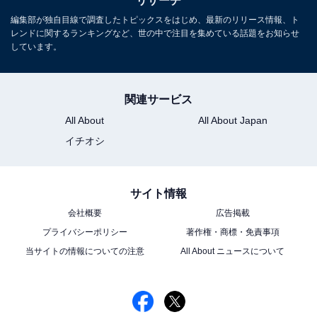
リサーチ
編集部が独自目線で調査したトピックスをはじめ、最新のリリース情報、ト
レンドに関するランキングなど、世の中で注目を集めている話題をお知らせ
しています。
関連サービス
All About
All About Japan
イチオシ
サイト情報
こちらもおすすめ
会社概要
広告掲載
歌がうまいと思う「俳優と歌手の両方で活躍す
る」男性タレントランキング！ 2位「星野
プライバシーポリシー
著作権・商標・免責事項
源」、1位は？
当サイトの情報についての注意
All About ニュースについて