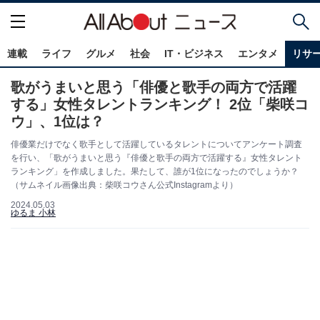
連載
ライフ
グルメ
社会
IT・ビジネス
エンタメ
リサ
歌がうまいと思う「俳優と歌手の両方で活躍
する」女性タレントランキング！ 2位「柴咲コ
ウ」、1位は？
俳優業だけでなく歌手として活躍しているタレントについてアンケート調査
を行い、「歌がうまいと思う『俳優と歌手の両方で活躍する』女性タレント
ランキング」を作成しました。果たして、誰が1位になったのでしょうか？
（サムネイル画像出典：柴咲コウさん公式Instagramより）
2024.05.03
ゆるま 小林