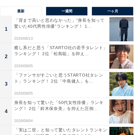
演技力も高いが歌唱力も抜群」（60代男性／神奈川県）
などの意見が寄せられました。
最新
一週間
一ヶ月
「背まで高いと思わなかった」“身長を知って
驚いた40代男性俳優”ランキング！ 1...
1
2026/06/13
癒し系だと思う「STARTO社の若手タレント」
ランキング！ 2位「松島聡」を抑え...
2
2026/08/05
「ファンサがすごいと思うSTARTO社タレン
ト」ランキング！ 2位「中島健人」を...
3
2026/08/05
身長を知って驚いた「50代女性俳優」ランキ
ング！ 2位「鈴木保奈美」を抑えた圧倒...
4
2026/08/04
1位：松たか子
「実は二世」と知って驚いたタレントランキン