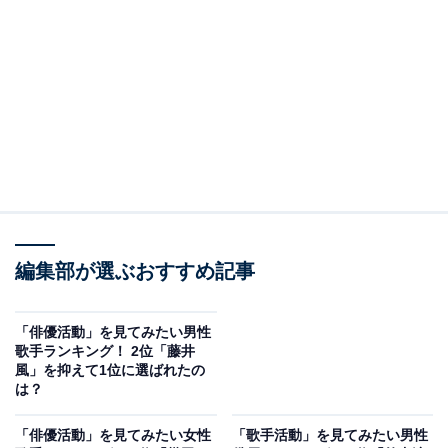
A post shared by 柴咲コウ ?? ???????????? (@ko_shibasaki)
2位は柴咲コウさんでした。抜群の美貌はもちろん、映
編集部が選ぶおすすめ記事
画『バトル・ロワイアル』『GO』での演技が認められ、
若手女性俳優として注目を集めます。あわせて、2002年
「俳優活動」を見てみたい男性
にはシンガーとしてシングル『Trust my feelings』でデビ
歌手ランキング！ 2位「藤井
風」を抑えて1位に選ばれたの
ュー。2003年に「RUI」名義で発表したシングル『月の
は？
しずく』は、ミリオンセールスを達成するなど、歌手活
動でも結果を出します。
「俳優活動」を見てみたい女性
「歌手活動」を見てみたい男性