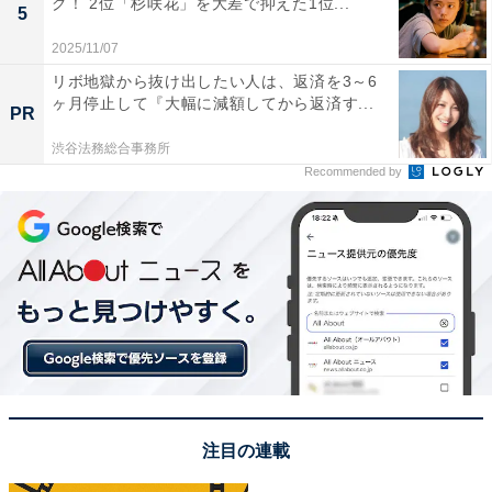
グ！ 2位「杉咲花」を大差で抑えた1位...
5
2025/11/07
リボ地獄から抜け出したい人は、返済を3～6
ヶ月停止して『大幅に減額してから返済す...
PR
渋谷法務総合事務所
Recommended by
1位は松たか子さんでした。歌舞伎俳優の9代目・松本幸
四郎さんの子どもとして生まれ、10代から舞台で活躍。
高い演技力を持ち、ドラマ『ロングバケーション』『ラ
ブジェネレーション』（ともにフジテレビ系）への出演
で大ブレイクします。その後、『HERO』（フジテレビ
系）、『カルテット』（TBS系）など話題作に参加。映
画『ヴィヨンの妻 ～桜桃とタンポポ～』では、演技が認
注目の連載
められ「第33回日本アカデミー賞」で最優秀主演女優賞