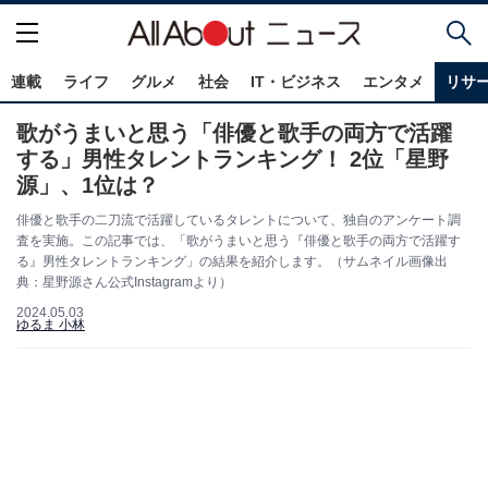
連載
ライフ
グルメ
社会
IT・ビジネス
エンタメ
リサ
歌がうまいと思う「俳優と歌手の両方で活躍
する」男性タレントランキング！ 2位「星野
源」、1位は？
俳優と歌手の二刀流で活躍しているタレントについて、独自のアンケート調
査を実施。この記事では、「歌がうまいと思う『俳優と歌手の両方で活躍す
る』男性タレントランキング」の結果を紹介します。（サムネイル画像出
典：星野源さん公式Instagramより）
2024.05.03
ゆるま 小林