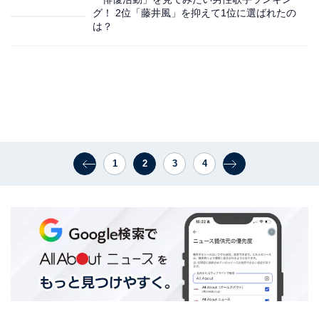
グ！ 2位「藤井風」を抑えて1位に選ばれたの
は？
1
2
3
4