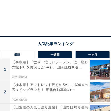
最新
一週間
一ヶ月
【兵庫県】「世界一忙しいラーメン」に、龍野
の城下町を再現したSAも。山陽自動車道...
1
2026/08/04
【栃木県】アウトレット近くのSAに、600㎡の
広々ドッグランも！ 東北自動車道の...
2
2026/08/05
【山梨県の人気日帰り温泉】「山梨日帰り温泉