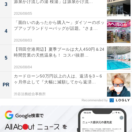
源泉かけ流しの湯 桜湯」は源泉かけ流...
3
2026/08/05
「面白いのあったから購入〜」ダイソーのポッ
プアップランドリーバッグが話題。“さま...
4
2026/08/03
【羽田空港周辺】夏季プールは大人450円＆24
時間営業の天然温泉も！ コスパ抜群...
5
2026/08/04
カードローン50万円以上の人は、返済を3～6
ヶ月停止して『大幅に減額してから返済...
PR
渋谷法務総合事務所
Recommended by