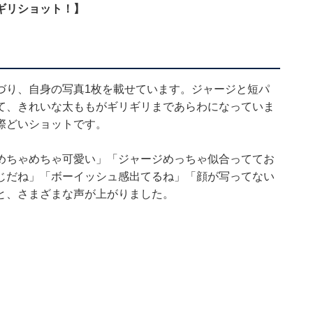
ギリショット！】
づり、自身の写真1枚を載せています。ジャージと短パ
て、きれいな太ももがギリギリまであらわになっていま
際どいショットです。
めちゃめちゃ可愛い」「ジャージめっちゃ似合っててお
じだね」「ボーイッシュ感出てるね」「顔が写ってない
と、さまざまな声が上がりました。