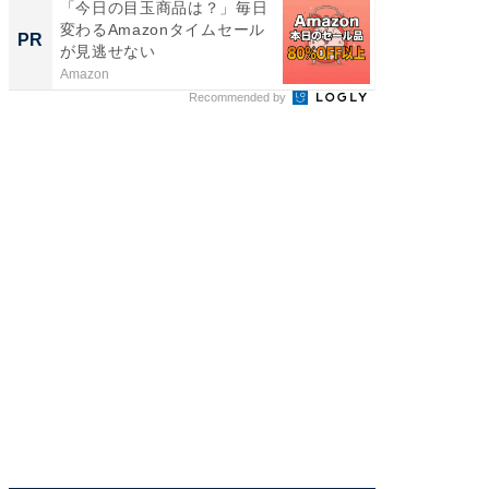
「今日の目玉商品は？」毎日
GOETH
変わるAmazonタイムセール
を組み
PR
PR
が見逃せない
Amazon
FINCHI o
Recommended by