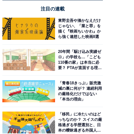
注目の連載
東野圭吾や湊かなえだけ
じゃない、「業と罪」を
描く『映画ちいかわ』か
ら強く連想した映画8選
20年間「駆け込み実績ゼ
ロ」の学校も…「こども
110番の家」は本当に必
要？ PTAが直面する理想
と現実
「青春18きっぷ」販売激
減の裏に何が？ 連続利用
の厳格化だけではない
「本当の理由」
「移民」に冷たいのはど
っちなのか？ スイスの厳
格過ぎる学歴選別と、日
本の曖昧過ぎる外国人政