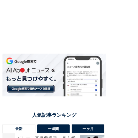
最新
一週間
一ヶ月