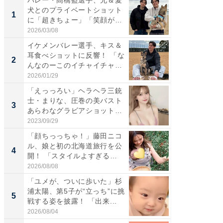
バレー・髙橋藍選手、兄＆愛
「さす
犬とのプライベートショット
は」高
1
1
に「超きちょー」「笑顔が見
災地を
れ...
「カ...
2026/03/08
2026/08/0
イケメンバレー選手、キス＆
「え、
耳食べショットに反響！ 「な
芸人、2
2
2
んなのーこのイチャイチャ
エットに
感...
2026/01/29
2026/08/0
「えっっろい」ヘラヘラ三銃
「脚が
士・まりな、圧巻の美バスト
横川尚
3
3
あらわなグラビアショット公
ムキな姿
開...
刃...
2023/09/29
2026/08/0
「顔ちっっちゃ！」藤田ニコ
「脳がバ
ル、娘と初の北海道旅行を公
装姿が話
4
4
開！ 「スタイルよすぎる
のお父さ
よ〜...
2026/08/08
2026/08/0
「ユメが、ついに歩いた」杉
「急に
浦太陽、第5子が“立っち”に挑
る」広
5
5
戦する姿を披露！ 「出来...
ョット
た」の..
2026/08/04
2026/08/0