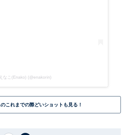
y えなこ(Enako) (@enakorin)
んのこれまでの際どいショットも見る！