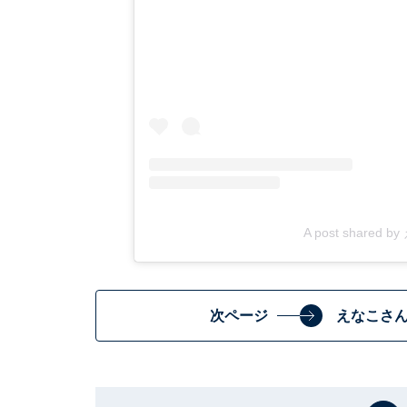
A post shared b
次ページ
えなこさ