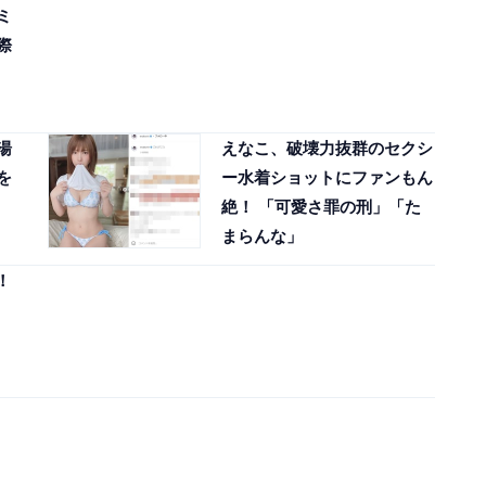
ミ
際
湯
えなこ、破壊力抜群のセクシ
を
ー水着ショットにファンもん
絶！ 「可愛さ罪の刑」「た
まらんな」
！