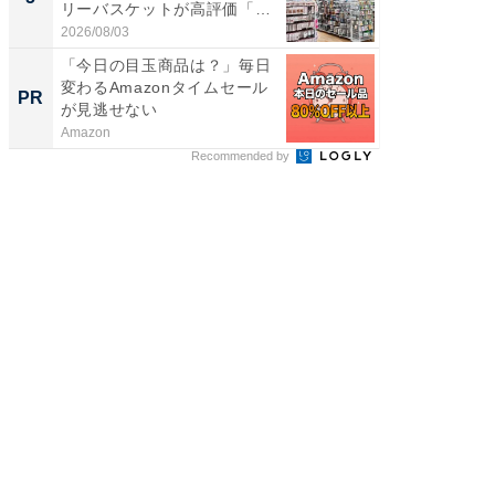
リーバスケットが高評価「使
は和の
わ...
が...
2026/08/03
2026/08/0
「今日の目玉商品は？」毎日
すべて
変わるAmazonタイムセール
るその
PR
PR
が見逃せない
Amazon
COCO VIL
Recommended by