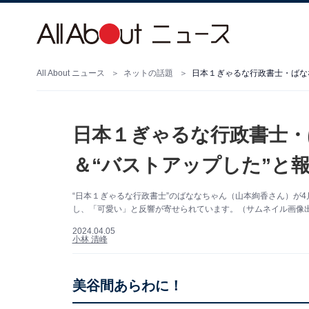
All About ニュース
ネットの話題
日本１ぎゃるな行政書士・ばな
日本１ぎゃるな行政書士・
＆“バストアップした”と
“日本１ぎゃるな行政書士”のばななちゃん（山本絢香さん）が4月
し、「可愛い」と反響が寄せられています。（サムネイル画像出典：
2024.04.05
小林 清峰
美谷間あらわに！