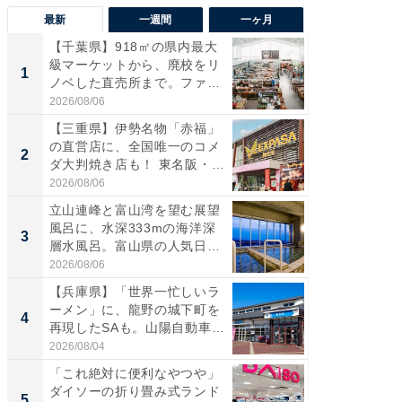
最新
一週間
一ヶ月
【千葉県】918㎡の県内最大
【兵庫
級マーケットから、廃校をリ
ーメン
1
1
ノベした直売所まで。ファ
再現した
ー...
道...
2026/08/06
2026/08/0
【三重県】伊勢名物「赤福」
【三重
の直営店に、全国唯一のコメ
「鈴鹿天
2
2
ダ大判焼き店も！ 東名阪・
は100
伊...
2026/08/06
2026/08/0
立山連峰と富山湾を望む展望
ステラ
風呂に、水深333mの海洋深
詰め放題
3
3
層水風呂。富山県の人気日
00円で「
帰...
2026/08/06
2026/08/0
【兵庫県】「世界一忙しいラ
「ミニオ
ーメン」に、龍野の城下町を
ッグ！ 
4
4
再現したSAも。山陽自動車
ど、夏限
道...
2026/08/04
2026/08/0
「これ絶対に便利なやつや」
【埼玉
ダイソーの折り畳み式ランド
「行田天
5
5