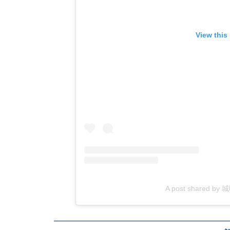
View this
A post shared by 城咲