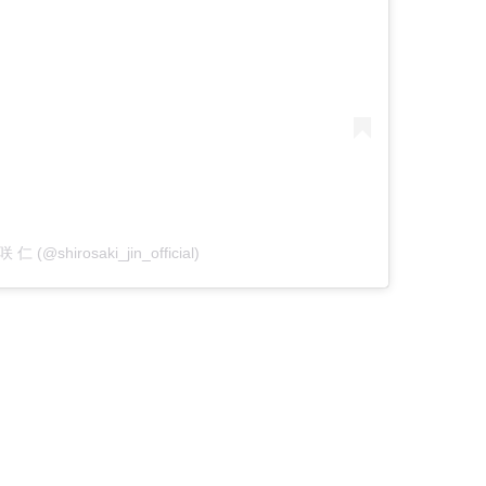
 仁 (@shirosaki_jin_official)