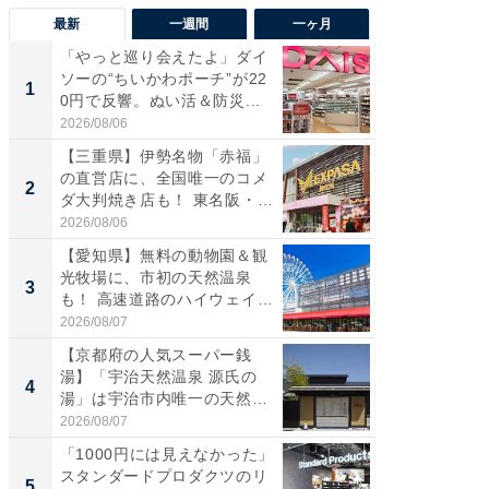
最新
一週間
一ヶ月
「やっと巡り会えたよ」ダイ
【兵庫
ソーの“ちいかわポーチ”が22
ーメン
1
1
0円で反響。ぬい活＆防災...
再現した
道...
2026/08/06
2026/08/0
【三重県】伊勢名物「赤福」
【三重
の直営店に、全国唯一のコメ
の直営
2
2
ダ大判焼き店も！ 東名阪・
ダ大判焼
伊...
伊...
2026/08/06
2026/08/0
【愛知県】無料の動物園＆観
【千葉県
光牧場に、市初の天然温泉
級マー
3
3
も！ 高速道路のハイウェイオ
ノベし
ア...
ー...
2026/08/07
2026/08/0
【京都府の人気スーパー銭
ステラ
湯】「宇治天然温泉 源氏の
詰め放題
4
4
湯」は宇治市内唯一の天然温
00円で「
泉と...
2026/08/07
2026/08/0
「1000円には見えなかった」
立山連
スタンダードプロダクツのリ
風呂に、
5
5