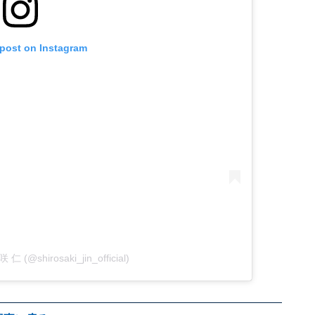
 post on Instagram
 仁 (@shirosaki_jin_official)