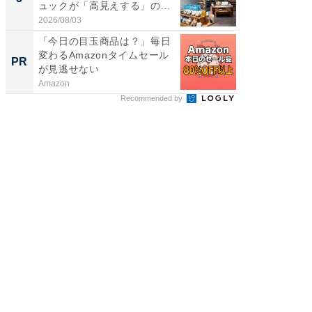
ュックが「高見えする」の...
層水風
帰...
2026/08/03
2026/08/0
「今日の目玉商品は？」毎日
「今日
変わるAmazonタイムセール
変わるA
PR
PR
が見逃せない
が見逃
Amazon
Amazon
Recommended by