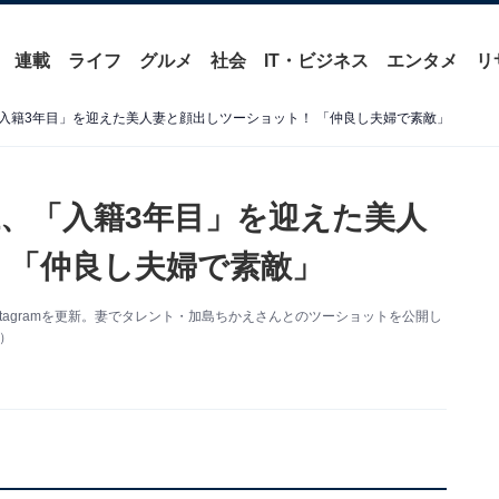
連載
ライフ
グルメ
社会
IT・ビジネス
エンタメ
リ
入籍3年目」を迎えた美人妻と顔出しツーショット！ 「仲良し夫婦で素敵」
、「入籍3年目」を迎えた美人
 「仲良し夫婦で素敵」
tagramを更新。妻でタレント・加島ちかえさんとのツーショットを公開し
り）