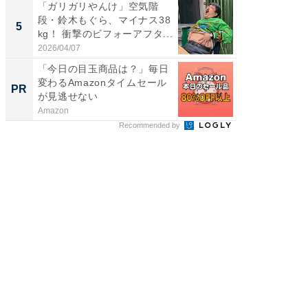
「ガリガリやんけ」空気階
「脳がバ
段・鈴木もぐら、マイナス38
装姿が話
5
5
kg！ 衝撃のビフォーアフタ...
のお父さ
2026/04/07
2026/08/0
「今日の目玉商品は？」毎日
事例か
変わるAmazonタイムセール
管理』
PR
PR
が見逃せない
Amazon
KeeperSec
Recommended by