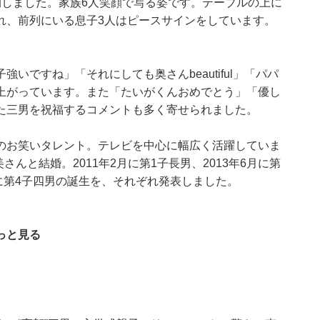
開しました。家族6人笑顔で写る姿です。テーブルの上に
れ、前列にいる息子3人はピースサインをしています。
いですね」「それにしても奥さんbeautiful」「パパ
上がっています。また「たいがくんおめでとう」「優し
た三男を祝福するコメントも多く寄せられました。
のお笑いタレント。テレビを中心に幅広く活躍していま
さんと結婚。2011年2月に第1子長男、2013年6月に第
6月に第4子四男の誕生を、それぞれ発表しました。
っと見る