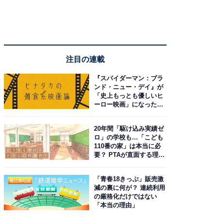
注目の連載
『スパイダーマン：ブラ
ンド・ニュー・デイ』が
「史上もっとも優しいヒ
ーロー映画」になった理
由。予習したい作品は？
20年間「駆け込み実績ゼ
ロ」の学校も…「こども
110番の家」は本当に必
要？ PTAが直面する理想
と現実
「青春18きっぷ」販売激
減の裏に何が？ 連続利用
の厳格化だけではない
「本当の理由」