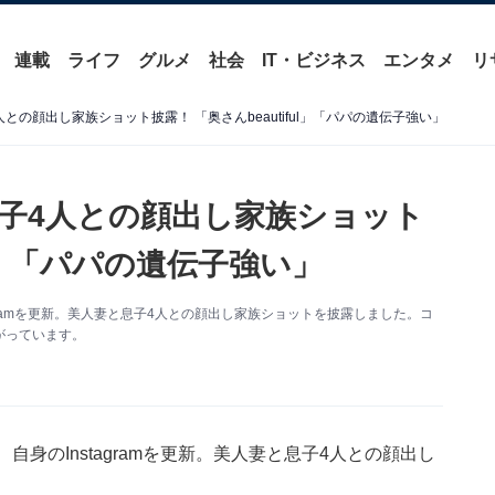
連載
ライフ
グルメ
社会
IT・ビジネス
エンタメ
リ
の顔出し家族ショット披露！ 「奥さんbeautiful」「パパの遺伝子強い」
子4人との顔出し家族ショット
ul」「パパの遺伝子強い」
gramを更新。美人妻と息子4人との顔出し家族ショットを披露しました。コ
がっています。
身のInstagramを更新。美人妻と息子4人との顔出し