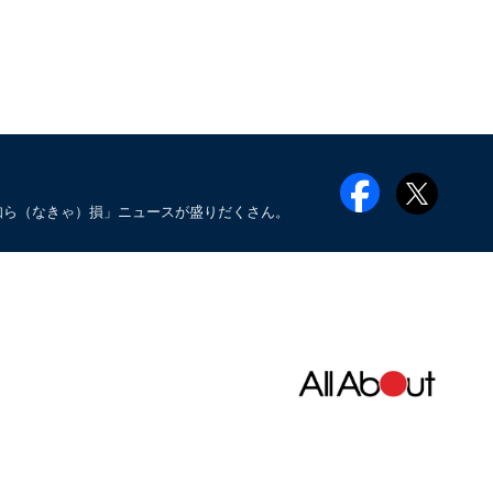
知ら（なきゃ）損」ニュースが盛りだくさん。