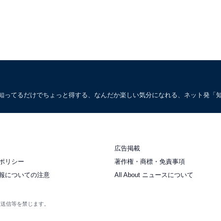
。知ってるだけでちょっと得する、なんだか楽しい気分になれる、ネット発「
広告掲載
ポリシー
著作権・商標・免責事項
報についての注意
All About ニュースについて
衆送信等を禁じます。