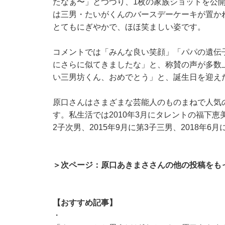
たなぁ〜」とつづり、1枚の家族ショットを公
は三男・たいがくんのバースデーケーキが置か
とてもにぎやかで、ほほ笑ましい姿です。
コメントでは「みんな良い笑顔」「パパの遺伝子強
にさらに似てきましたな」と、称賛の声が多数
い三男坊くん、おめでとう」と、誕生日を迎え
原口さんはさまざまな芸能人のものまねで人気
す。私生活では2010年3月にタレントの福下恵美
2子次男、2015年9月に第3子三男、2018年
＞次ページ：原口あきまささんの他の投稿をも
【おすすめ記事】
・