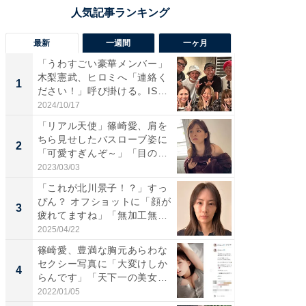
最新
一週間
一ヶ月
「うわすごい豪華メンバー」
「さす
木梨憲武、ヒロミへ「連絡く
は」高
1
1
ださい！」呼び掛ける。IS
災地を
S...
「カ...
2024/10/17
2026/08/0
「リアル天使」篠崎愛、肩を
「女の
ちら見せしたバスローブ姿に
介、バ
2
2
「可愛すぎんぞ～」「目の表
らのプレ
情...
愛...
2023/03/03
2026/08/0
「これが北川景子！？」すっ
「脚が
ぴん？ オフショットに「顔が
横川尚
3
3
疲れてますね」「無加工無
ムキな姿
表...
刃...
2025/04/22
2026/08/0
篠崎愛、豊満な胸元あらわな
「え、
セクシー写真に「大変けしか
芸人、2
4
4
らんです」「天下一の美女で
エットに
す...
2022/01/05
2026/08/0