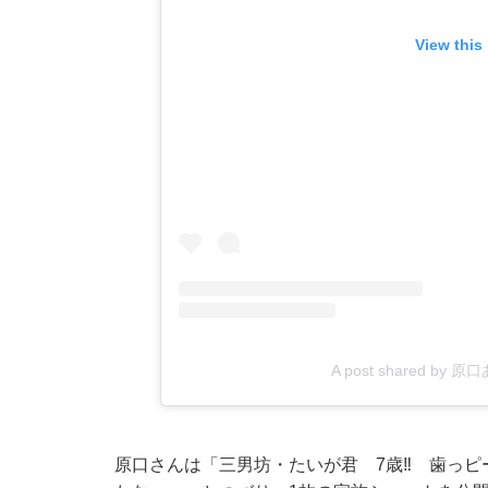
View this
A post shared by 原
原口さんは「三男坊・たいが君 7歳‼️ 歯っピ