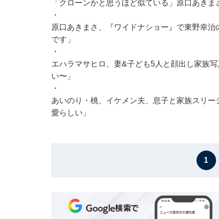
「クローンかと思うほど似ている」原口あきまさ
・
原口あきまさ、『ワイドナショー』で東野幸治
です」
・
エハラマサヒロ、妻&子ども5人と顔出し家族写
い〜」
・
あいのり・桃、イケメン夫、息子と家族スリー
愛らしい」
1