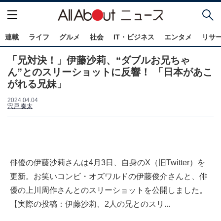
連載
ライフ
グルメ
社会
IT・ビジネス
エンタメ
リサ
「兄対決！」伊藤沙莉、“ダブルお兄ちゃ
ん”とのスリーショットに反響！ 「日本があこ
がれる兄妹」
2024.04.04
宍戸 奏太
俳優の伊藤沙莉さんは4月3日、自身のX（旧Twitter）を
更新。お笑いコンビ・オズワルドの伊藤俊介さんと、俳
優の上川周作さんとのスリーショットを公開しました。
【実際の投稿：伊藤沙莉、2人の兄とのスリ...