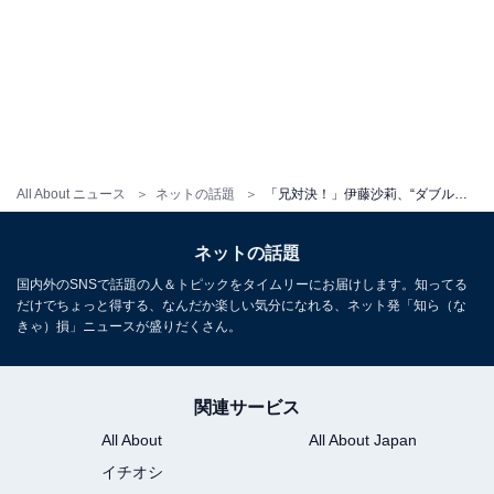
All About ニュース
ネットの話題
「兄対決！」伊藤沙莉、“ダブルお兄ちゃん”とのスリーショットに反響！ 「日本があこがれる兄妹」
ネットの話題
国内外のSNSで話題の人＆トピックをタイムリーにお届けします。知ってる
だけでちょっと得する、なんだか楽しい気分になれる、ネット発「知ら（な
きゃ）損」ニュースが盛りだくさん。
関連サービス
All About
All About Japan
イチオシ