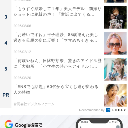
2026/03/08
「もうすぐ結婚して１年」美人モデル、前撮り
ショットに絶賛の声！ 「童話に出てくる...
3
2025/08/06
「お若いですね」平子理沙、85歳迎えた美し
過ぎる母親の姿に反響！「ママめちゃきゅ...
4
2025/02/12
「何歳やねん」日比野芽奈、驚きのアイドル歴
に「大御所」「小学生の時からアイドルし...
5
2025/08/20
「SNSでも話題」60代から宝くじ運が変わる
人の特徴
PR
合同会社デジタルファーム
Recommended by