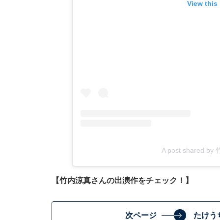
View this
A post shared b
【竹内涼真さんの出演作をチェック！】
次ページ
たけう