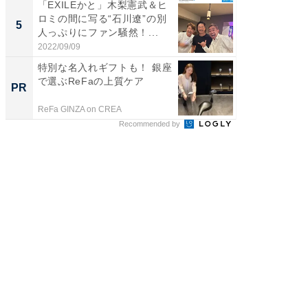
「EXILEかと」木梨憲武＆ヒ
「脳がバ
ロミの間に写る“石川遼”の別
装姿が話
5
5
人っぷりにファン騒然！...
のお父さ
2022/09/09
2026/08/0
特別な名入れギフトも！ 銀座
特別な名
で選ぶReFaの上質ケア
で選ぶR
PR
PR
ReFa GINZA on CREA
ReFa GIN
Recommended by