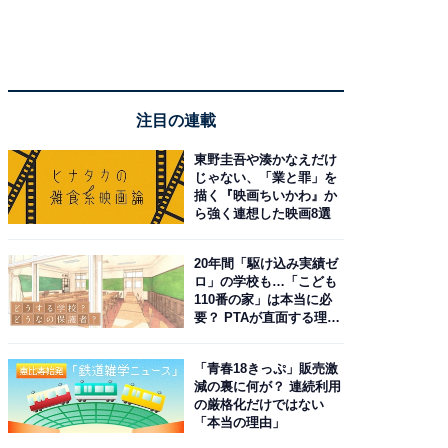
注目の連載
東野圭吾や湊かなえだけ
じゃない、「業と罪」を
描く『映画ちいかわ』か
ら強く連想した映画8選
20年間「駆け込み実績ゼ
ロ」の学校も…「こども
110番の家」は本当に必
要？ PTAが直面する理想
と現実
「青春18きっぷ」販売激
減の裏に何が？ 連続利用
の厳格化だけではない
「本当の理由」