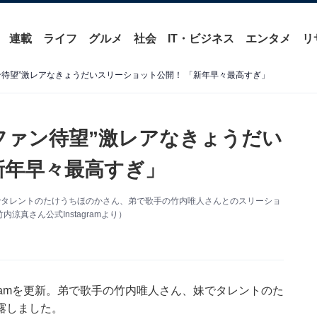
連載
ライフ
グルメ
社会
IT・ビジネス
エンタメ
リ
ン待望”激レアなきょうだいスリーショット公開！ 「新年早々最高すぎ」
ファン待望”激レアなきょうだい
新年早々最高すぎ」
。妹でタレントのたけうちほのかさん、弟で歌手の竹内唯人さんとのスリーショ
真さん公式Instagramより）
gramを更新。弟で歌手の竹内唯人さん、妹でタレントのた
露しました。