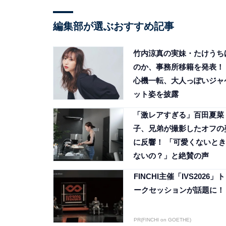
編集部が選ぶおすすめ記事
竹内涼真の実妹・たけうち
のか、事務所移籍を発表！
心機一転、大人っぽいジャ
ット姿を披露
「激レアすぎる」百田夏菜
子、兄弟が撮影したオフの
に反響！ 「可愛くないとき
ないの？」と絶賛の声
FINCHI主催「IVS2026」ト
ークセッションが話題に！
PR(FINCHI on GOETHE)