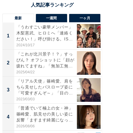
最新
一週間
一ヶ月
「うわすごい豪華メンバー」
「さす
木梨憲武、ヒロミへ「連絡く
は」高
1
1
ださい！」呼び掛ける。IS
災地を
S...
「カ...
2024/10/17
2026/08/0
「これが北川景子！？」すっ
「女の
ぴん？ オフショットに「顔が
介、バ
2
2
疲れてますね」「無加工無
らのプレ
表...
愛...
2025/04/22
2026/08/0
「リアル天使」篠崎愛、肩を
「脚が
ちら見せしたバスローブ姿に
横川尚
3
3
「可愛すぎんぞ～」「目の表
ムキな姿
情...
刃...
2023/03/03
2026/08/0
「普通でいて極上の女・神」
「え、
篠崎愛、肌見せの美しい姿に
芸人、2
4
4
反響「ますます綺麗になって
エットに
い...
2026/08/06
2026/08/0