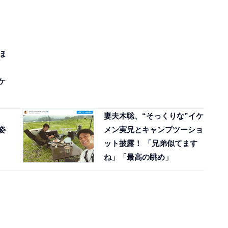
ほ
ケ
妻夫木聡、“そっくりな”イケ
姿
メン実兄とキャンプツーショ
ット披露！ 「兄弟似てます
ね」「最高の眺め」