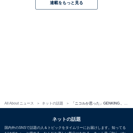
連載をもっと見る
All About ニュース
ネットの話題
「ニコルか思った」GENKING.、谷間あらわな大胆ドレス姿に反響！ 「やばーーーーい」「深キョンかと」
ネットの話題
国内外のSNSで話題の人＆トピックをタイムリーにお届けします。知ってる