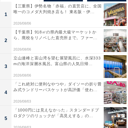
【三重県】伊勢名物「赤福」の直営店に、全国
唯一のコメダ大判焼き店も！ 東名阪・伊...
1
2026/08/06
【千葉県】918㎡の県内最大級マーケットか
ら、廃校をリノベした直売所まで。ファー...
2
2026/08/06
立山連峰と富山湾を望む展望風呂に、水深333
mの海洋深層水風呂。富山県の人気日帰...
3
2026/08/06
「これ絶対に便利なやつや」ダイソーの折り畳
み式ランドリーバスケットが高評価「使わ...
4
2026/08/03
「1000円には見えなかった」スタンダードプ
ロダクツのリュックが「高見えする」の...
5
2026/08/03