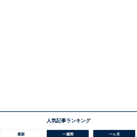
最新
一週間
一ヶ月