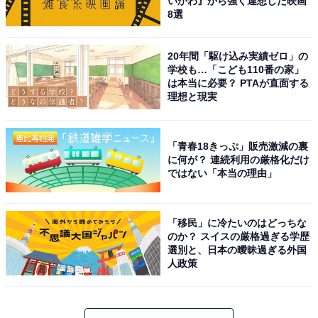
いかわ』から強く連想した映画
8選
20年間「駆け込み実績ゼロ」の
学校も…「こども110番の家」
は本当に必要？ PTAが直面する
理想と現実
「青春18きっぷ」販売激減の裏
に何が？ 連続利用の厳格化だけ
ではない「本当の理由」
「移民」に冷たいのはどっちな
のか？ スイスの厳格過ぎる学歴
選別と、日本の曖昧過ぎる外国
人政策