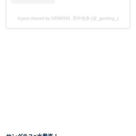
A post shared by GENKING. 田中佐奈 (@_genking_)