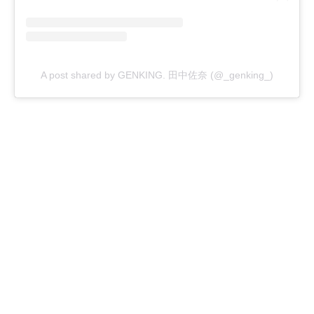
A post shared by GENKING. 田中佐奈 (@_genking_)