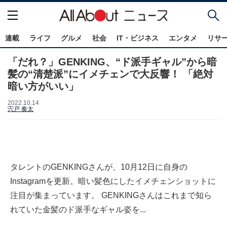
連載
ライフ
グルメ
社会
IT・ビジネス
エンタメ
リサ
「だれ？」GENKING、“ド派手ギャル”から暗
髪の“清楚派”にイメチェンで大反響！ 「絶対
暗い方がいい」
2022.10.14
宍戸 奏太
タレントのGENKINGさんが、10月12日に自身の
Instagramを更新。暗い髪色にしたイメチェンショットに
注目が集まっています。 GENKINGさんはこれまで知ら
れていた金髪のド派手なギャル姿を...