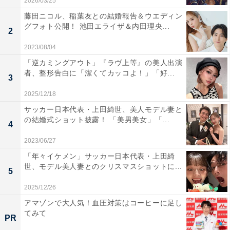
2026/03/25
藤田ニコル、稲葉友との結婚報告＆ウエディン
グフォト公開！ 池田エライザ＆内田理央...
2
2023/08/04
「逆カミングアウト」『ラヴ上等』の美人出演
者、整形告白に「潔くてカッコよ！」「好...
3
2025/12/18
サッカー日本代表・上田綺世、美人モデル妻と
の結婚式ショット披露！ 「美男美女」「...
4
2023/06/27
「年々イケメン」サッカー日本代表・上田綺
世、モデル美人妻とのクリスマスショットに...
5
2025/12/26
アマゾンで大人気！血圧対策はコーヒーに足し
てみて
PR