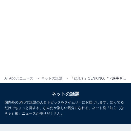
All About ニュース
ネットの話題
「だれ？」GENKING、“ド派手ギャル”から暗髪の“清楚派”にイメチェンで大反響！ 「絶対暗い方がいい」
ネットの話題
国内外のSNSで話題の人＆トピックをタイムリーにお届けします。知ってる
だけでちょっと得する、なんだか楽しい気分になれる、ネット発「知ら（な
きゃ）損」ニュースが盛りだくさん。