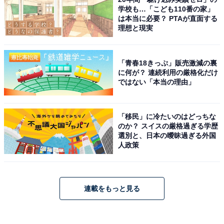
学校も…「こども110番の家」
は本当に必要？ PTAが直面する
理想と現実
「青春18きっぷ」販売激減の裏
に何が？ 連続利用の厳格化だけ
ではない「本当の理由」
「移民」に冷たいのはどっちな
のか？ スイスの厳格過ぎる学歴
選別と、日本の曖昧過ぎる外国
人政策
連載をもっと見る