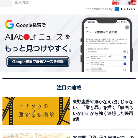
森永乳業
Recommended by
注目の連載
東野圭吾や湊かなえだけじゃな
い、「業と罪」を描く『映画ち
いかわ』から強く連想した映画
8選
20年間「駆け込み実績ゼロ」の