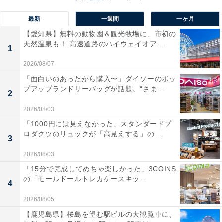
最新
一週間
一ヶ月
【愛知県】無料の動物園＆観光牧場に、市初の
天然温泉も！ 高速道路のハイウェイオア...
1
2026/08/07
「面白いのあったから購入〜」ダイソーのポッ
プアップランドリーバッグが話題。“さま...
2
2026/08/03
「1000円には見えなかった」スタンダードプ
ロダクツのリュックが「高見えする」の...
3
2026/08/03
「15分で完成してめちゃ楽しかった」3COINS
の「モールドールトレカケースキッ...
4
2026/08/05
【鹿児島県】桜島を望む駅ビルの大観覧車に、