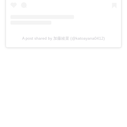
A post shared by 加藤綾菜 (@katoayana0412)