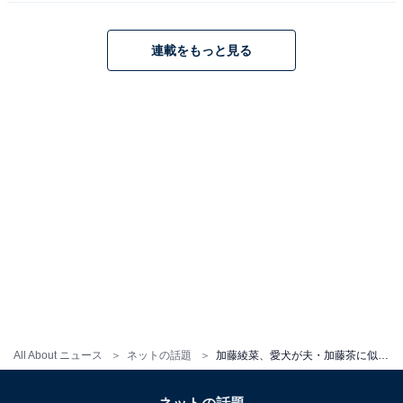
連載をもっと見る
All About ニュース
ネットの話題
加藤綾菜、愛犬が夫・加藤茶に似ていると話題に！ 「カトちゃんにソックリ」「すごく似ている。かわいい」