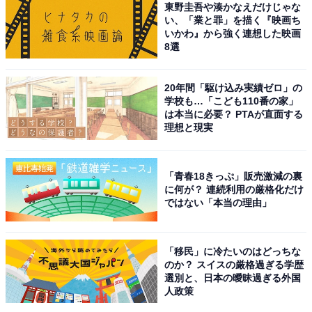
東野圭吾や湊かなえだけじゃな
い、「業と罪」を描く『映画ち
いかわ』から強く連想した映画
8選
20年間「駆け込み実績ゼロ」の
学校も…「こども110番の家」
は本当に必要？ PTAが直面する
理想と現実
「青春18きっぷ」販売激減の裏
に何が？ 連続利用の厳格化だけ
ではない「本当の理由」
「移民」に冷たいのはどっちな
のか？ スイスの厳格過ぎる学歴
選別と、日本の曖昧過ぎる外国
人政策