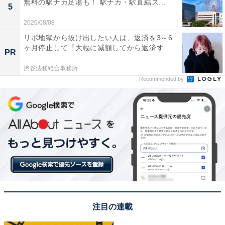
無料の駅ナカ足湯も！ 駅ナカ・駅直結ス...
5
2026/08/08
リボ地獄から抜け出したい人は、返済を3～6
ヶ月停止して『大幅に減額してから返済す...
PR
渋谷法務総合事務所
Recommended by
注目の連載