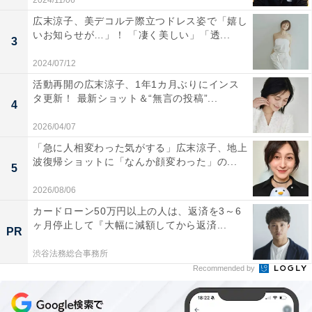
2024/11/06
広末涼子、美デコルテ際立つドレス姿で「嬉し
いお知らせが…」！ 「凄く美しい」「透...
3
2024/07/12
活動再開の広末涼子、1年1カ月ぶりにインス
タ更新！ 最新ショット＆“無言の投稿”...
4
2026/04/07
「急に人相変わった気がする」広末涼子、地上
波復帰ショットに「なんか顔変わった」の...
5
2026/08/06
カードローン50万円以上の人は、返済を3～6
ヶ月停止して『大幅に減額してから返済...
PR
渋谷法務総合事務所
Recommended by