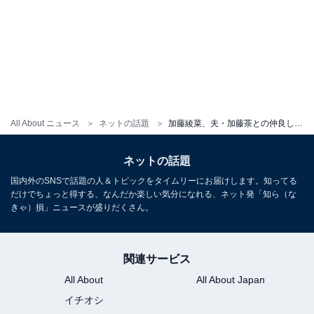
All About ニュース
ネットの話題
加藤綾菜、夫・加藤茶との仲良しデートショット公開！ 「いつみても素敵なご夫婦」「とても和みます」
ネットの話題
国内外のSNSで話題の人＆トピックをタイムリーにお届けします。知ってる
だけでちょっと得する、なんだか楽しい気分になれる、ネット発「知ら（な
きゃ）損」ニュースが盛りだくさん。
関連サービス
All About
All About Japan
イチオシ