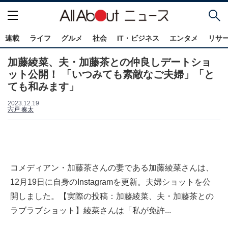
連載
ライフ
グルメ
社会
IT・ビジネス
エンタメ
リサ
加藤綾菜、夫・加藤茶との仲良しデートショ
ット公開！ 「いつみても素敵なご夫婦」「と
ても和みます」
2023.12.19
宍戸 奏太
コメディアン・加藤茶さんの妻である加藤綾菜さんは、
12月19日に自身のInstagramを更新。夫婦ショットを公
開しました。【実際の投稿：加藤綾菜、夫・加藤茶との
ラブラブショット】綾菜さんは「私が免許...