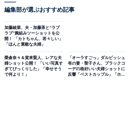
編集部が選ぶおすすめ記事
加藤綾菜、夫・加藤茶と“ラブ
ラブ”腕組みツーショットを公
開！ 「カトちゃん、若々しい」
「ほんと素敵な夫婦」
榮倉奈々＆賀来賢人、レアな夫
「オーラすごっ」ダルビッシュ
婦ショット公開！ 「いい写真す
有の妻・聖子さん、ブラックコ
ぎてびっくりした」「幸せそう
ーデの格好いい夫婦ショットに
で何より！」
反響「ベストカップル」「ホン
ト美人」