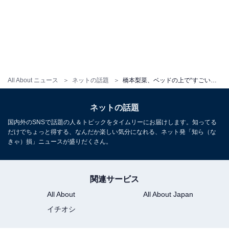
All About ニュース
ネットの話題
橋本梨菜、ベッドの上で“すごい痩せてる”美ボディあらわなランジェリー姿！ 「エロセクシー素敵」
ネットの話題
国内外のSNSで話題の人＆トピックをタイムリーにお届けします。知ってる
だけでちょっと得する、なんだか楽しい気分になれる、ネット発「知ら（な
きゃ）損」ニュースが盛りだくさん。
関連サービス
All About
All About Japan
イチオシ