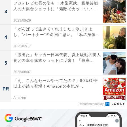
フジテレビ社長の姿も！ 木梨憲武、豪華芸能
人の大集合ショットに「素敵でカッコいい...
3
2023/09/29
「がんばって生きてくれました」氷川きよ
し、“パートナー”の命日に思い。「私の身体...
4
2025/02/17
「涙出た」サッカー日本代表、炎上騒動の美人
妻との幸せ家族ショットに反響！ 「最高...
5
2026/08/07
「え、こんなセールやってたの？」80％OFF
以上が続々登場！Amazonの本気が...
PR
Amazon
Recommended by