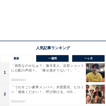
最新
一週間
一ヶ月
「病気なのかなぁ？」藤木直人、近影ショット
に心配の声続々。「痩せ過ぎてない？」「...
1
2026/03/13
「うわすごい豪華メンバー」木梨憲武、ヒロミ
へ「連絡ください！」呼び掛ける。ISS...
2
2024/10/17