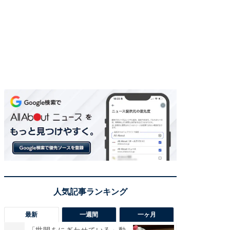
最新
一週間
一ヶ月