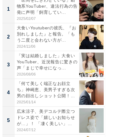
「世間をにぎわせている」動
「さす
物系YouTuber、違法行為の告
は」高
1
1
発に声明「飼育してい...
災地を
「カ...
2025/02/07
2026/08/0
大食いYoutuberの彼氏、『お
「女の
別れしました』と報告。「も
介、バ
2
2
う二度と会わない方が...
らのプレ
愛...
2024/11/06
2026/08/0
「実は結婚しました」大食い
「脚が
YouTuber、近況報告に驚きの
横川尚
3
3
声「まじで幸せになっ...
ムキな姿
刃...
2026/08/06
2026/08/0
「何て美しく端正なお顔立
「え、
ち」神崎恵、美男子すぎる次
芸人、2
4
4
男の顔出しショット公開！
エットに
「め...
2025/01/14
2026/08/0
広末涼子、美デコルテ際立つ
「脳がバ
ドレス姿で「嬉しいお知らせ
装姿が話
5
5
が…」！ 「凄く美しい」
のお父さ
「透...
2024/07/12
2026/08/0