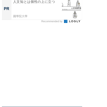
人文知とは個性の上に立つ
全国の
付きの
PR
PR
國學院大學
COCO VIL
Recommended by