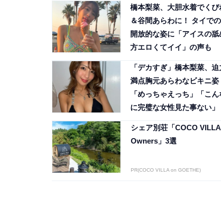
橋本梨菜、大胆水着でくび
＆谷間あらわに！ タイでの
開放的な姿に「アイスの舐
方エロくてイイ」の声も
「デカすぎ」橋本梨菜、迫
満点胸元あらわなビキニ姿
「めっちゃえっち」「こん
に完璧な女性見た事ない」
シェア別荘「COCO VILLA
Owners」3選
PR(COCO VILLA on GOETHE)