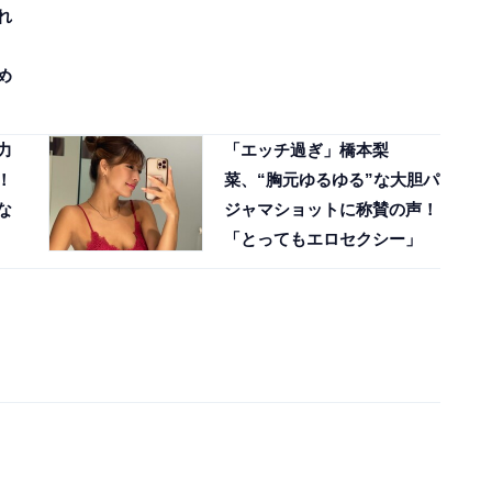
れ
め
力
「エッチ過ぎ」橋本梨
！
菜、“胸元ゆるゆる”な大胆パ
な
ジャマショットに称賛の声！
「とってもエロセクシー」