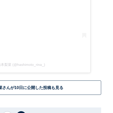
 橋本梨菜 (@hashimoto_rina_)
菜さんが10日に公開した投稿も見る