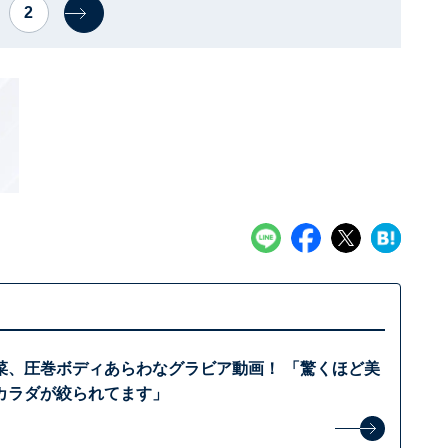
2
菜、圧巻ボディあらわなグラビア動画！ 「驚くほど美
カラダが絞られてます」