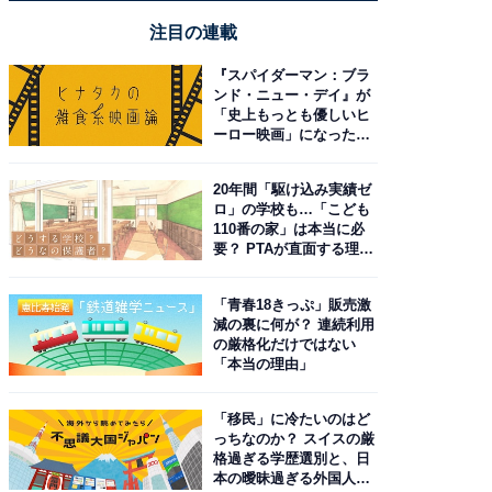
注目の連載
『スパイダーマン：ブラ
ンド・ニュー・デイ』が
「史上もっとも優しいヒ
ーロー映画」になった理
由。予習したい作品は？
20年間「駆け込み実績ゼ
ロ」の学校も…「こども
110番の家」は本当に必
要？ PTAが直面する理想
と現実
「青春18きっぷ」販売激
減の裏に何が？ 連続利用
の厳格化だけではない
「本当の理由」
「移民」に冷たいのはど
っちなのか？ スイスの厳
格過ぎる学歴選別と、日
本の曖昧過ぎる外国人政